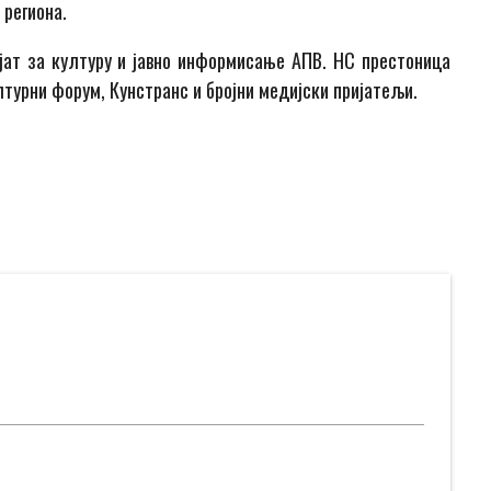
 региона.
ат за културу и јавно информисање АПВ. НС престоница
ултурни форум, Кунстранс и бројни медијски пријатељи.