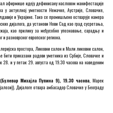
тивал афирмише идеју дефинисану насловом манифестације
 у актуелној уметности Немачке, Аустрије, Словачке,
олдавије и Украјине. Тако се промишљено остварује намера
вских дијалога, да установи Нови Сад као град сусретања,
жаја, као прилику за међусобно упознавање, сарадњу и
 и разноврсног европског региона.
алеријска простора, Ликовни салон и Мали ликовни салон,
ће бити приказани радови уметника из Србије, Словачке и
 28. и у петак 29. августа од 19.30 часова на наведеним
(Булевар Михајла Пупина 9), 19.30 часова
, Марек
алози)). Дијалоге отвара амбасадор Словачке у Београду