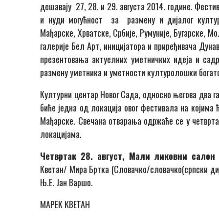
дешавају 27, 28. и 29. августа 2014. године. Фес
и нуди могућност за размену и дијалог култура
Мађарске, Хрватске, Србије, Румуније, Бугарске, М
галерије Бел Арт, иницијатора и приређивача Дуна
презентовања актуелних уметничких идеја и садр
размену уметника и уметности културолошки богатог
Културни центар Новог Сада, односно његова два г
биће једна од локација овог фестивала на којима 
Мађарске. Свечана отварања одржаће се у четвртак
локацијама.
Четвртак 28. август, Мали ликовни салон 
Кветан/ Мира Бртка (Словачко/словачко(српски диј
Њ.Е. Јан Варшо.
МАРЕК КВЕТАН