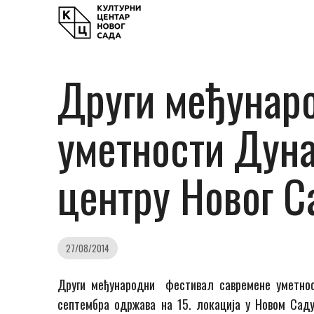
Други међунар
уметности Дуна
центру Новог С
27/08/2014
Други међународни фестивал савремене уметн
септембра одржава на 15. локација у Новом Сад