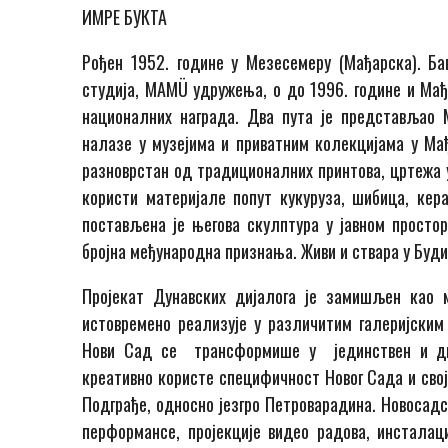
ИМРЕ БУКТА
Рођен 1952. године у Мезесемеру (Мађарска). Ба
студија, МАМÜ удружења, о до 1996. године и Мађ
националних награда. Два пута је представљао 
налазе у музејима и приватним колекцијама у Мађ
разноврстан од традиционалних принтова, цртежа у
користи материјале попут кукуруза, шибица, кер
постављена је његова скулптура у јавном простор
бројна међународна признања. Живи и ствара у Буд
Пројекат Дунавских дијалога је замишљен као 
истовремено реализује у различитим галеријским
Нови Сад се трансформише у јединствен и дин
креативно користе специфичност Новог Сада и свој
Подграђе, односно језгро Петроварадина. Новосадс
перформансе, пројекције видео радова, инсталац