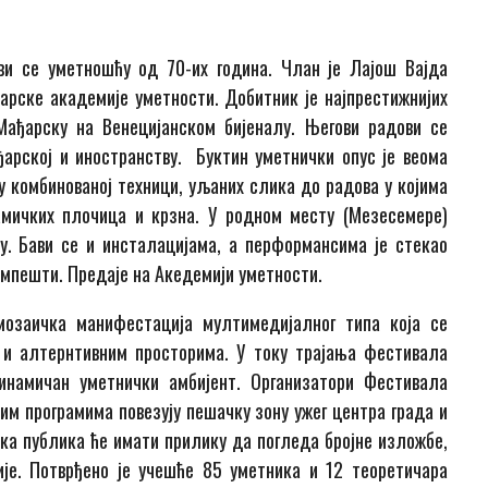
ви се уметношћу од 70-их година. Члан је Лајош Вајда
арске академије уметности. Добитник је најпрестижнијих
Мађарску на Венецијанском бијеналу. Његови радови се
арској и иностранству. Буктин уметнички опус је веома
 комбинованој техници, уљаних слика до радова у којима
амичких плочица и крзна. У родном месту (Мезесемере)
у. Бави се и инсталацијама, а перформансима је стекао
импешти. Предаје на Акедемији уметности.
мозаичка манифестација мултимедијалног типа која се
 и алтернтивним просторима. У току трајања фестивала
амичан уметнички амбијент. Организатори Фестивала
им програмима повезују пешачку зону ужег центра града и
ка публика ће имати прилику да погледа бројне изложбе,
ије. Потврђено је учешће 85 уметника и 12 теоретичара