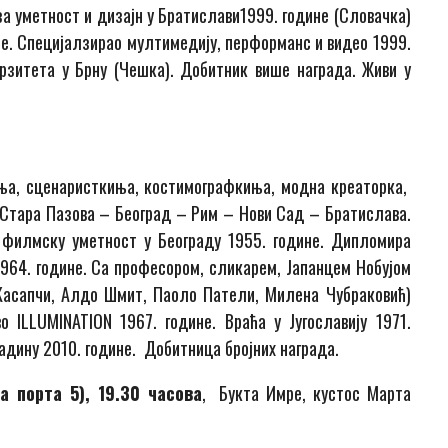
а уметност и дизајн у Братислави1999. године (Словачка)
не. Специјалзирао мултимедију, перформанс и видео 1999.
рзитета у Брну (Чешка). Добитник више награда. Живи у
ња, сценаристкиња, костимографкиња, модна креаторка,
 Стара Пазова – Београд – Рим – Нови Сад – Братислава.
филмску уметност у Београду 1955. године. Дипломира
964. године. Са професором, сликарем, Јапанцем Нобујом
Касапчи, Алдо Шмит, Паоло Патели, Милена Чубраковић)
 ILLUMINATION 1967. године. Враћа у Југославију 1971.
адину 2010. године. Добитница бројних награда.
а порта 5), 19.30 часова
, Букта Имре, кустос Марта