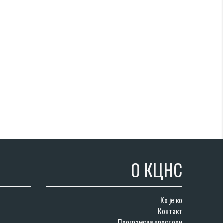
О КЦНС
Ко је ко
Контакт
Програмски простори