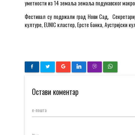
уметности из 14 земаља земаља подунавског макро
Фестивал су подржали град Нови Сад, Секретариј
културе, EUNIC кластер, Ерсте банка, Аустријски к
Остави коментар
е-пошта