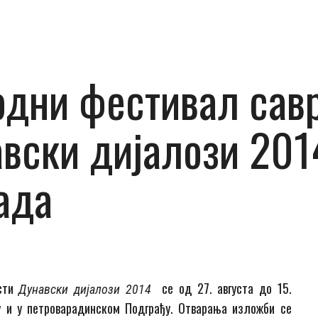
одни фестивал сав
вски дијалози 201
ада
ости
се од 27. августа до 15.
Дунавски дијалози 2014
у и у петроварадинском Подграђу. Отварања изложби се