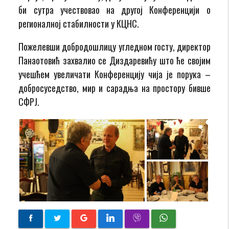
би сутра учествовао на другој Конференцији о
регионалној стабилности у КЦНС.
Пожелевши добродошлицу угледном госту, директор
Панаотовић захвалио се Диздаревићу што ће својим
учешћем увеличати Конференцију чија је порука –
добросуседство, мир и сарадња на простору бивше
СФРЈ.