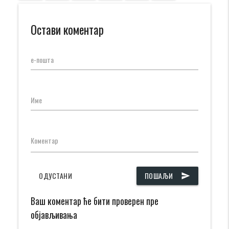
Остави коментар
е-пошта
Име
Коментар
ОДУСТАНИ
ПОШАЉИ
send
Ваш коментар ће бити проверен пре
објављивања