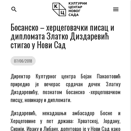
search
menu
Босанско – херцеговачки писац и
дипломата Златко Диздаревић
стигао у Нови Сад
07/06/2018
Директор Културног центра Бојан Панаотовић
приредио је вечерас срдачан дочек Златку
Диздаревићу, познатом босанско -херцеговачком
писцу, новинару и дипломати.
Диздаревић, некадашњи амбасадор Босне и
Херцеговине у пет држава: Хрватској, Јордану,
Сирији, Ираку и Либану, допутовао је у Нови Сад како