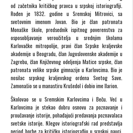
od začetnika kritičkog pravca u srpskoj istoriografiji.
Rođen je 1832. godine u Sremskoj Mitrovici, sa
svetovnim imenom Jovan. Bio je član patronata
Monaške škole, predsednik ispitnog poverenstva za
osposobljavanje veroučitelja u srednjim školama
Karlovačke mitropolije, pravi član Srpske kraljevske
akademije u Beogradu, član Jugoslovenske akademije u
Zagrebu, član Književnog odeljenja Matice srpske, član
patronata velike srpske gimnazije u Karlovcima. Bio je
nosilac srpskog kraljevskog ordena Svetog Save.
Zamonašio se u manastiru Krušedol i dobio ime Ilarion.
Školovao se u Sremskim Karlovcima i Beču. Već u
Karlovcima je stekao dobru osnovu za poznavanje i
proučavanje istorije, pohađajući predavanja poznavalaca
svetske istorije. NJegov istoriografski rad predstavlja
period borbe za kritičku istoriografiju u srpskoj nauci,