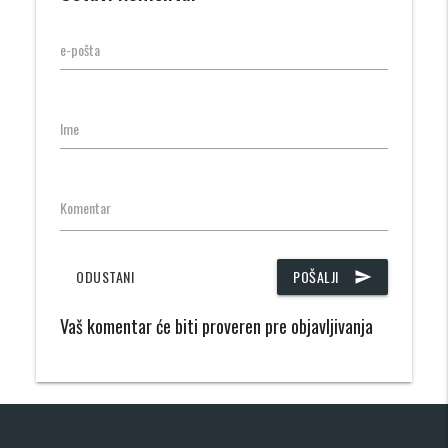
e-pošta
Ime
Komentar
ODUSTANI
POŠALJI
send
Vaš komentar će biti proveren pre objavljivanja