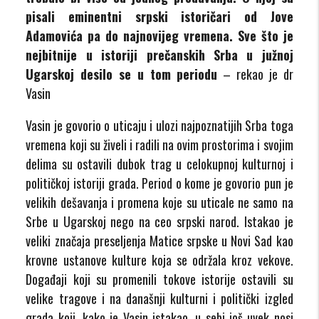
pisali eminentni srpski istoričari od Jove
Adamovića pa do najnovijeg vremena. Sve što je
nejbitnije u istoriji prečanskih Srba u južnoj
Ugarskoj desilo se u tom periodu
– rekao je dr
Vasin
Vasin je govorio o uticaju i ulozi najpoznatijih Srba toga
vremena koji su živeli i radili na ovim prostorima i svojim
delima su ostavili dubok trag u celokupnoj kulturnoj i
političkoj istoriji grada. Period o kome je govorio pun je
velikih dešavanja i promena koje su uticale ne samo na
Srbe u Ugarskoj nego na ceo srpski narod. Istakao je
veliki značaja preseljenja Matice srpske u Novi Sad kao
krovne ustanove kulture koja se održala kroz vekove.
Događaji koji su promenili tokove istorije ostavili su
velike tragove i na današnji kulturni i politički izgled
grada koji, kako je Vasin istakao, u sebi još uvek nosi