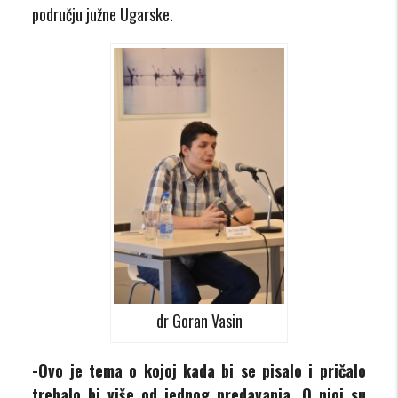
području južne Ugarske.
dr Goran Vasin
-Ovo je tema o kojoj kada bi se pisalo i pričalo
trebalo bi više od jednog predavanja. O njoj su