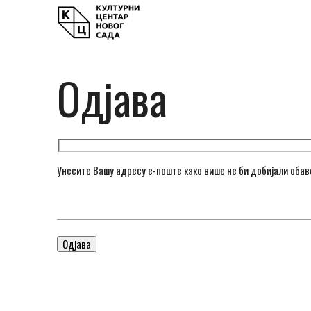
Одјава
Унесите Вашу адресу е-поште како више не би добијали оба