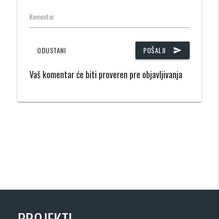
Komentar
ODUSTANI
POŠALJI
send
Vaš komentar će biti proveren pre objavljivanja
PROJEKTI