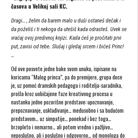
časova u Velikoj sali KC.
Dragi… , želim da barem malo u duši ostaneš dečak i
da poželiš i ti nekoga da utešiš kada odrasteš. Uvek se
vraćaj ovoj predivnoj knjizi. Kada ćeš je pročitati prvi
put, zavisi od tebe. Slušaj i gledaj srcem i bićeš Princ!
…
Od ove posvete jedne bake svom unuku, ispisane na
koricama “Malog princa”, pa do premijere, grupa dece
je, uz pomoć dramskih pedagoga i roditelja-saradnika,
prošla kroz uobičajene faze kreativnog procesa u
nastanku jedne pozorišne predstave: upoznavanje,
prepoznavanje, usklađivanje… međusobno i sa budućom
predstavom… uz simpatije… ponekad i bez toga…
brzopleto i nemarno… ali potom vredno i pažljivo…
neposlušno, ali i poslušno i odgovorno… od monologa do