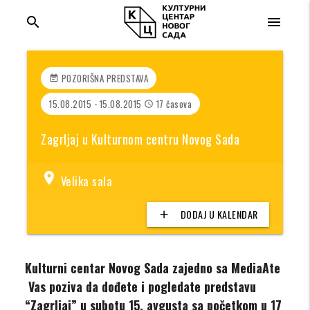
search
menu
POZORIŠNA PREDSTAVA
event_note
15.08.2015 - 15.08.2015
17 časova
access_time
Zagrljaj u Kulturnom centru Novog Sada
location_on
Velika sala
DODAJ U KALENDAR
add
Kulturni centar Novog Sada zajedno sa MediaAte
Vas poziva da dođete i pogledate predstavu
“Zagrljaj” u subotu 15. avgusta sa početkom u 17