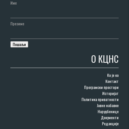
Име
Презиме
О КЦНС
Ко је ко
Контакт
Програмски простори
Историјат
Политика приватности
Јавне набавке
Наруџбенице
Документи
Редакције