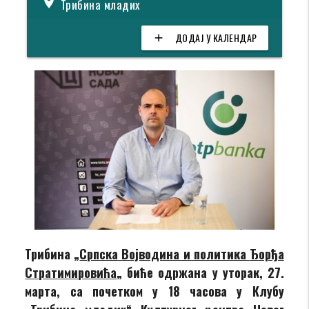
location_on
Трибина младих
ДОДАЈ У КАЛЕНДАР
add
Трибина „
Српска Војводина и политика
Ђорђа
Стратимировића
„
биће одржана у уторак, 27.
марта, са почетком у 18 часова у Клубу