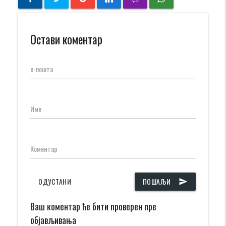
Остави коментар
е-пошта
Име
Коментар
ОДУСТАНИ
ПОШАЉИ
send
Ваш коментар ће бити проверен пре
објављивања