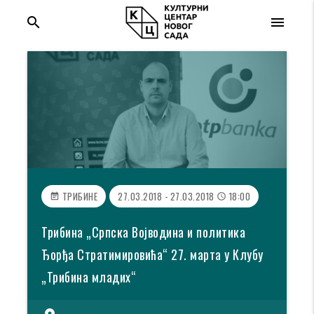
search
menu
ТРИБИНЕ
27.03.2018 - 27.03.2018
18:00
event_note
access_time
Трибина „Српска Војводина и политика
Ђорђа Стратимировића“ 27. марта у Клубу
„Трибина младих“