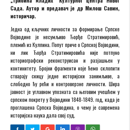
„Трибина младих“ Културног центра Новог
Сада. Аутор и предавач је др Милош Савин,
историчар.
Једна од кључних личности за формирање Српске
Војводине је несумљиво Ђорђе Стратимировић,
племић из Кулпина. Попут приче о Српској Војводини,
ни лик Ђорђа Стратимировића није потпуно
историографски реконструисан и разјашњен у
континитету. Бројни фрагменти које ћемо склопити
стварају скицу једне историјски занимљиве, а
слободно ћу рећи и контроверзне личности. Шира
јавност је углавном упозната са његовим учешћем у
српском покрету у Војводини 1848-1849. год, када је
проглашена Српска Војводина, о чему је савремена
историјска наука дала свој суд.