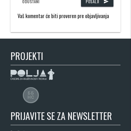
ODUSTANI
POŠALJI
send
Vaš komentar će biti proveren pre objavljivanja
PROJEKTI
PRIJAVITE SE ZA NEWSLETTER