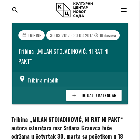
search
menu
TRIBINE
30.03.2017 - 30.03.2017
18 časova
event_note
access_time
Tribina ,,MILAN STOJADINOVIĆ, NI RAT NI
PAKT“
location_on
Tribina mladih
DODAJ U KALENDAR
add
Tribina ,,MILAN STOJADINOVIĆ, NI RAT NI PAKT“
autora istoričara m
sr Srđana Graovca
biće
održana u četvrtak 30. marta sa početkom u 18