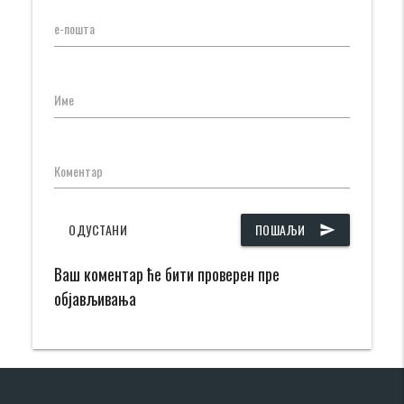
е-пошта
Име
Коментар
ОДУСТАНИ
ПОШАЉИ
send
Ваш коментар ће бити проверен пре
објављивања