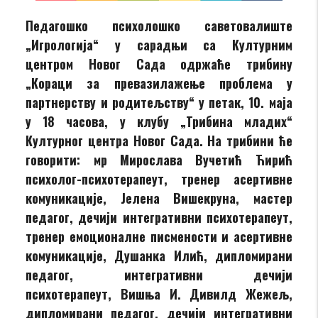
Педагошко психолошко саветовалиште
„Игрологија“ у сарадњи са Културним
центром Новог Сада одржаће трибину
„Кораци за превазилажење проблема у
партнерству и родитељству“ у петак, 10. маја
у 18 часовa, у клубу „Трибина младих“
Културног центра Новог Сада. На трибини ће
говорити: мр Мирослава Вучетић Ћирић
психолог-психотерапеут, тренер асертивне
комуникације, Јелена Вишекруна, мастер
педагог, дечији интегративни психотерапеут,
тренер емоционалне писмености и асертивне
комуникације, Душанка Илић, дипломирани
педагог, интегративни дечији
психотерапеут, Вишња И. Дивилд Жежељ,
дипломирани педагог, дечији интегративни