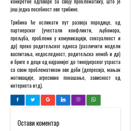
конкретне одговоре за своју проблематику, што је
још једна посебност ове трибине.
Трибина ће осликати пут развоја породице, од
партнерског (учестали конфликти, љубомора,
прељуба, проблеми у комуникацији, сексуалност и
др) преко родитељског односа (различити модели
васпитања, недоследност, родитељска немоћ и др)
и бриге о деци од најранијег до тинејџерског узраста
са свом проблематиком ове доби (депресија, мањак
мотивације, агресивно понашање, зависност од
интернета итд).
Остави коментар