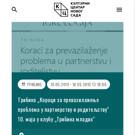
search
menu
ТРИБИНЕ
10.05.2019 - 10.05.2019
18:00
event_note
access_time
Tрибина „Кораци за превазилажење
проблема у партнерству и родитељству“
10. маја у клубу „Трибина младих“