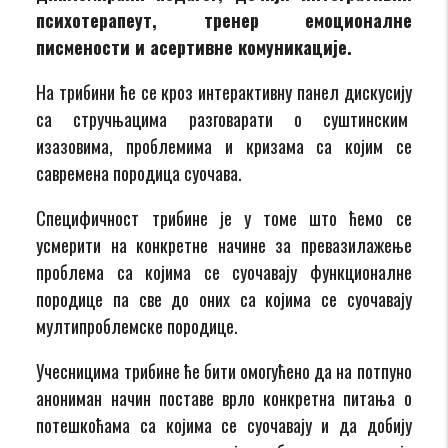
психотерапеут, тренер емоционалне
писмености и асертивне комуникације.
На трибини ће се кроз интерактивну панел дискусију
са стручњацима разговарати о суштинским
изазовима, проблемима и кризама са којим се
савремена породица суочава.
Специфичност трибине је у томе што ћемо се
усмерити на конкретне начине за превазилажење
проблема са којима се суочавају функционалне
породице па све до оних са којима се суочавају
мултипроблемске породице.
Учесницима трибине ће бити омогућено да на потпуно
анониман начин поставе врло конкретна питања о
потешкоћама са којима се суочавају и да добију