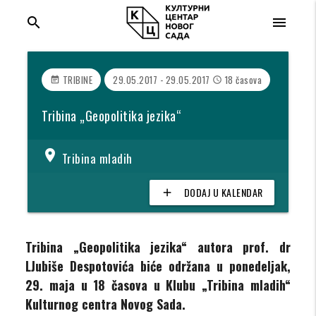
search
menu
TRIBINE
29.05.2017 - 29.05.2017
18 časova
event_note
access_time
Tribina „Geopolitika jezika“
location_on
Tribina mladih
DODAJ U KALENDAR
add
Tribina „Geopolitika jezika“ autora prof. dr
LJubiše Despotovića biće održana u ponedeljak,
29. maja u 18 časova u Klubu „Tribina mladih“
Kulturnog centra Novog Sada.