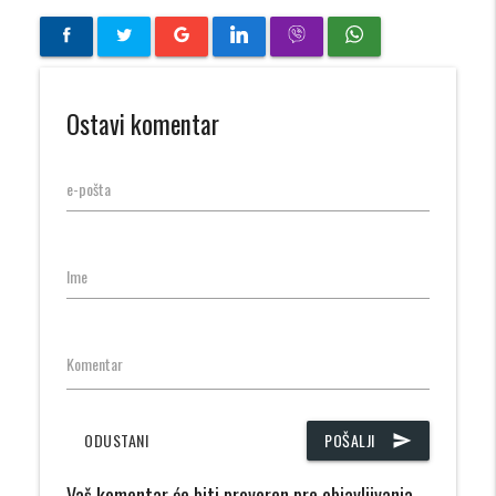
Ostavi komentar
e-pošta
Ime
Komentar
ODUSTANI
POŠALJI
send
Vaš komentar će biti proveren pre objavljivanja