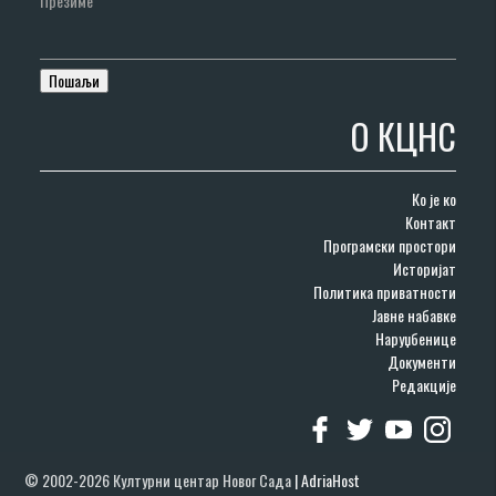
Презиме
О КЦНС
Ко је ко
Контакт
Програмски простори
Историјат
Политика приватности
Јавне набавке
Наруџбенице
Документи
Редакције
© 2002-2026 Културни центар Новог Сада
|
AdriaHost