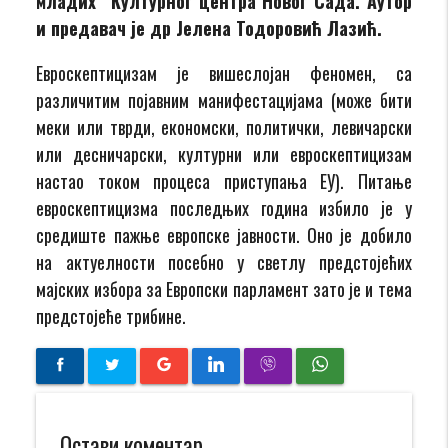
младих“ Културног центра Новог Сада. Аутор
и предавач је др Јелена Тодоровић Лазић.
Евроскептицизам је вишеслојан феномен, са
различитим појавним манифестацијама (може бити
меки или тврди, економски, политички, левичарски
или десничарски, културни или евроскептицизам
настао током процеса приступања ЕУ). Питање
евроскептицизма последњих година избило je у
средиште пажње европске јавности. Оно је добило
на актуелности посебно у светлу предстојећих
мајских избора за Европски парламент зато је и тема
предстојеће трибине.
Остави коментар