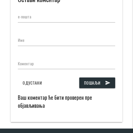
е-пошта
Име
Коментар
ОДУСТАНИ
ПОШАЉИ
send
Ваш коментар ће бити проверен пре
објављивања