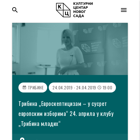
search
menu
ТРИБИНЕ
24.04.2019 - 24.04.2019
19:00
event_note
access_time
Tрибина „Евроскептицизам – у сусрет
европским изборима“ 24. априла у клубу
„Трибина младих“