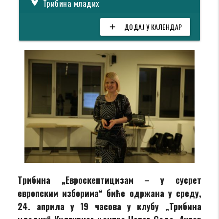
location_on
Трибина младих
ДОДАЈ У КАЛЕНДАР
add
Tрибина „Евроскептицизам – у сусрет
европским изборима
“
биће одржана у среду
,
24. априла у 19 часовa
у клубу „Трибина