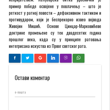
пример победе освојене у повлачењу – што је
реткост у ратној повести – дефанзивном тактиком и
противударом, који је беспрекорно извео војвода
Живојин Мишић. Основе Цинцар-Марковићеве
доктрине промењене су тек двадесетих година
прошлог века, када су у принципе ратовања
интегрисана искуства из Првог светског рата.
Остави коментар
е-пошта