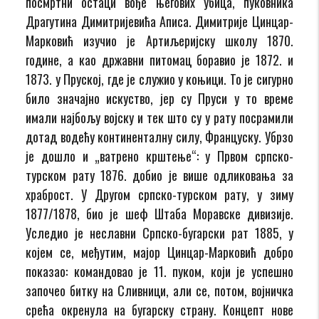
посмртни остаци вође његових убица, пуковника
Драгутина Димитријевића Аписа. Димитрије Цинцар-
Марковић изучио је Артиљеријску школу 1870.
године, а као државни питомац боравио је 1872. и
1873. у Пруској, где је служио у коњици. То је сигурно
било значајно искуство, јер су Пруси у то време
имали најбољу војску и тек што су у рату посрамили
дотад водећу континенталну силу, Француску. Убрзо
је дошло и „ватрено крштење“: у Првом српско-
турском рату 1876. добио је више одликовања за
храброст. У Другом српско-турском рату, у зиму
1877/1878, био је шеф Штаба Моравске дивизије.
Уследио је неславни Српско-бугарски рат 1885, у
којем се, међутим, мајор Цинцар-Марковић добро
показао: командовао је 11. пуком, који је успешно
започео битку на Сливници, али се, потом, војничка
срећа окренула на бугарску страну. Концепт нове