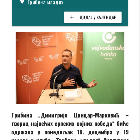
location_on
Трибина младих
ДОДАЈ У КАЛЕНДАР
add
Tрибина „Д
имитрије Цинцар-Марковић –
творац највећих српских војних победа
“ биће
одржана у понедељак 16. децембра у 19