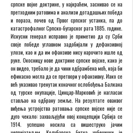
српске војне доктрине, у најкраћем, заснивао се на
претходним ратовима и анализи дотадашњих победа
и пораза, почев од Првог српског устанка, па до
катастрофалног Српско-бугарског рата 1885. године.
Искусни генерал исправно је приметио да су Срби
своје победе углавном задобијали у дефанзивној
улози, као и да им офанзиве нису нарочито ишле од
руке. Окосницу нове доктрине српске војске, како је
он видео, требало је да чини одбрамбена моћ, која би
ефикасно могла да се претвори у офанзивну. Иако се
већ указивао тренутак коначног ослобођења Балкана
од турске окупације, Цинцар-Марковић је нагласак
стављао на одбрану земље. На резултате оваквог
виђења устројства ратовања српске војске није се
дуго чекало: захваљујући овој концепцији Србија се
1914. успешно носила са вишеструко јачим
непријатељем. Колубарска битка уџбенички је