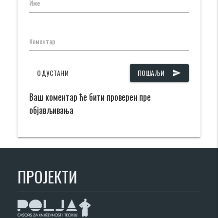
Име
Коментар
ОДУСТАНИ
ПОШАЉИ
send
Ваш коментар ће бити проверен пре
објављивања
ПРОЈЕКТИ