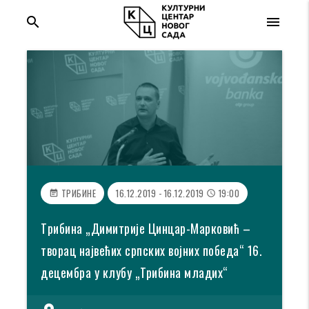
search
menu
ТРИБИНЕ
16.12.2019 - 16.12.2019
19:00
event_note
access_time
Tрибина „Димитрије Цинцар-Марковић –
творац највећих српских војних победа“ 16.
децембра у клубу „Трибина младих“