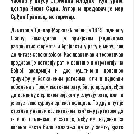
часова у клубу „Трибина младих“ Културног
центра Новог Сада. Аутор и предавач је мср
Срђан Граовац, историчар.
Димитрије Цинцар-Марковић рођен је 1849. године у
Шапцу, командовао је армијским јединицама
различитих формата и бројности у рату и миру, све
до читаве српске војске. Као практичар и теоретичар
предавао је историју ратне вештине и стратегију на
Војној академији и дао суштински допринос
тријумфу у балканским ратовима, али и највећим
победама у Првом светском рату. Био је предодређен
да командује српском војском у случају рата, али га
је зауставио куршум српског официра. По други пут је
страдао у нашем колективном памћењу јер готово да
га и не помињемо, и зато је, међутим, недавно са
високог места било залагања да се у земљу врате