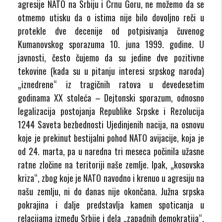
agresije NATO na Srbiju i Crnu Goru, ne možemo da se
otmemo utisku da o istima nije bilo dovoljno reči u
protekle dve decenije od potpisivanja čuvenog
Kumanovskog sporazuma 10. juna 1999. godine. U
javnosti, često čujemo da su jedine dve pozitivne
tekovine (kada su u pitanju interesi srpskog naroda)
„iznedrene“ iz tragičnih ratova u devedesetim
godinama XX stoleća – Dejtonski sporazum, odnosno
legalizacija postojanja Republike Srpske i Rezolucija
1244 Saveta bezbednosti Ujedinjenih nacija, na osnovu
koje je prekinut bestijalni pohod NATO avijacije, koja je
od 24. marta, pa u naredna tri meseca počinila užasne
ratne zločine na teritoriji naše zemlje. Ipak, „kosovska
kriza“, zbog koje je NATO navodno i krenuo u agresiju na
našu zemlju, ni do danas nije okončana. Južna srpska
pokrajina i dalje predstavlja kamen spoticanja u
relacijama između Srbije i dela „zapadnih demokratija“,