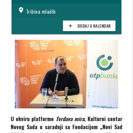
location_on
Tribina mladih
DODAJ U KALENDAR
add
U okviru platforme
Tvrđava mira
, Kulturni centar
Novog Sada u saradnji sa Fondacijom „Novi Sad