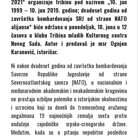
2021“ organizuje tribinu pod nazivom „10. jun
1999 – 10. jun 2019. godine; dvadeset godina od
završetka bombardovanja SRJ od strane NATO
alijanse“ biće održana u ponedeljak, 10. juna u 12
časova u klubu Tribina mladih Kulturnog centra
Novog Sada. Autor i predavač je msr Ognjen
Karanović, istoričar.
Ni nakon dvadeset godina od završetka bombardovanja
Savezne Republike Jugoslavije od strane
Severnoatlantskog saveza (NATO), u nacionalnim i
međunarodnim akademskim i neakademskim krugovima
ne prestaju ozbiljne polemike o istorijskim okolnostima
i uzrocima koji su doveli do tromesečnog oružanog
angažmana 19 najmoćnijih zemalja sveta protiv
ondašnje zajedničke srpsko-crnogorske države.
Međutim, kada su u pitanju nepobitne posledice