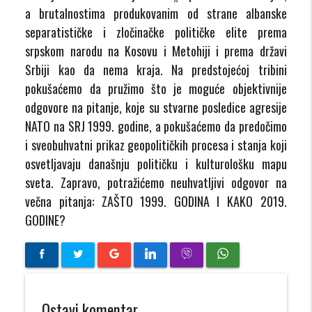
a brutalnostima produkovanim od strane albanske
separatističke i zločinačke političke elite prema
srpskom narodu na Kosovu i Metohiji i prema državi
Srbiji kao da nema kraja. Na predstojećoj tribini
pokušaćemo da pružimo što je moguće objektivnije
odgovore na pitanje, koje su stvarne posledice agresije
NATO na SRJ 1999. godine, a pokušaćemo da predočimo
i sveobuhvatni prikaz geopolitičkih procesa i stanja koji
osvetljavaju današnju političku i kulturološku mapu
sveta. Zapravo, potražićemo neuhvatljivi odgovor na
večna pitanja: ZAŠTO 1999. GODINA I KAKO 2019.
GODINE?
Ostavi komentar