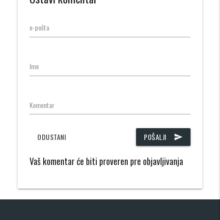
e-pošta
Ime
Komentar
ODUSTANI
POŠALJI
send
Vaš komentar će biti proveren pre objavljivanja