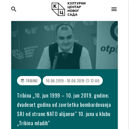
search
menu
TRIBINE
10.06.2019 - 10.06.2019
12:00
event_note
access_time
Tribina „10. jun 1999 – 10. jun 2019. godine;
dvadeset godina od završetka bombardovanja
SRJ od strane NATO alijanse“ 10. juna u klubu
„Tribina mladih“