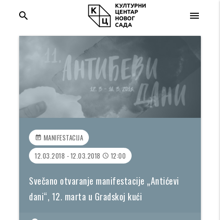
search
menu
MANIFESTACIJA
event_note
12.03.2018 - 12.03.2018
12:00
access_time
Svečano otvaranje manifestacije „Antićevi
dani“, 12. marta u Gradskoj kući