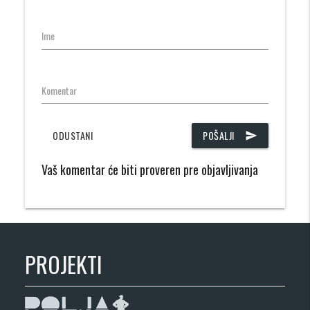
Ime
Komentar
ODUSTANI
POŠALJI
send
Vaš komentar će biti proveren pre objavljivanja
PROJEKTI