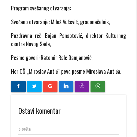
Program svečanog otvaranja:
Svečano otvaranje: Miloš Vučević, gradonačelnik,
Pozdravna reč: Bojan Panaotović, direktor Kulturnog
centra Novog Sada,
Pesme govori: Ratomir Rale Damjanović,
Hor OŠ „Miroslav Antić“ peva pesme Miroslava Antića.
Ostavi komentar
e-pošta