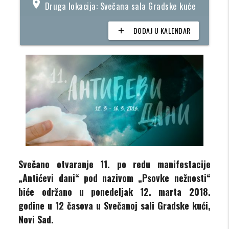
location_on
Druga lokacija: Svečana sala Gradske kuće
DODAJ U KALENDAR
add
Svečano otvaranje 11. po redu manifestacije
„Antićevi dani“ pod nazivom „Psovke nežnosti“
biće održano u ponedeljak 12. marta 2018.
godine u 12 časova u Svečanoj sali Gradske kući,
Novi Sad.