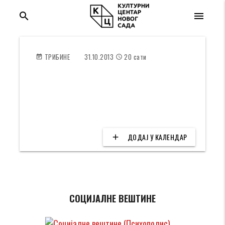
search
menu
ТРИБИНЕ
31.10.2013
20 сати
event_note
access_time
Социјалне вештине (Психополис)
location_on
Трибина младих
ДОДАЈ У КАЛЕНДАР
add
СОЦИЈАЛНЕ ВЕШТИНЕ