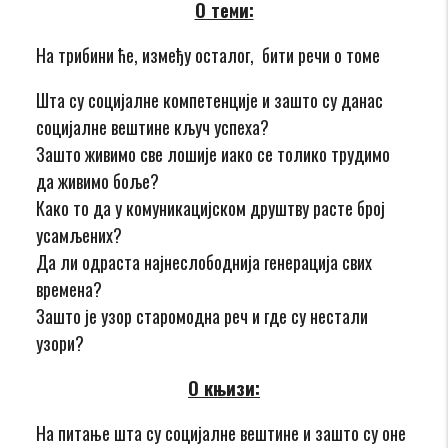
О теми:
На трибини ће, између осталог, бити речи о томе
Шта су социјалне компетенције и зашто су данас
социјалне вештине кључ успеха?
Зашто живимо све лошије иако се толико трудимо
да живимо боље?
Како то да у комуникацијском друштву расте број
усамљених?
Да ли одраста најнеслободнија генерација свих
времена?
Зашто је узор старомодна реч и где су нестали
узори?
О књизи:
На питање шта су социјалне вештине и зашто су оне