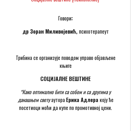
Говори
:
др Зоран Миливојевић,
психотерапеут
Трибина се организује поводом управо објављене
књиге
СОЦИЈАЛНЕ ВЕШТИНЕ
*
Како оптимално бити са собом и са другима у
данашњем свету
аутора
Ерика Адлера
коју ће
посетиоци моћи да купе по промотивној цени.