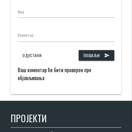
Име
Коментар
ОДУСТАНИ
ПОШАЉИ
send
Ваш коментар ће бити проверен пре
објављивања
ПРОЈЕКТИ