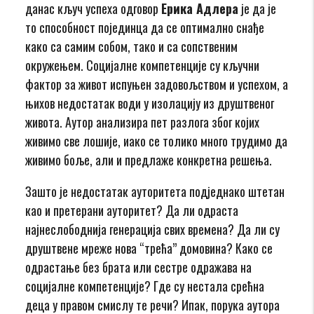
данас кључ успеха одговор
Ерика Адлера
је да је
то способност појединца да се оптимално снађе
како са самим собом, тако и са сопственим
окружењем. Социјалне компетенције су кључни
фактор за живот испуњен задовољством и успехом, а
њихов недостатак води у изолацију из друштвеног
живота. Аутор анализира пет разлога због којих
живимо све лошије, иако се толико много трудимо да
живимо боље, али и предлаже конкретна решења.
Зашто је недостатак ауторитета подједнако штетан
као и претерани ауторитет? Да ли одраста
најнеслободнија генерација свих времена? Да ли су
друштвене мреже нова “трећа” домовина? Како се
одрастање без брата или сестре одражава на
социјалне компетенције? Где су нестала срећна
деца у правом смислу те речи? Ипак, порука аутора