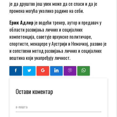
је да друштво још увек може да се спаси и да је
промена могућа уколико радимо на себи.
Ерик Адлер
је водећи тренер, аутор и предавач у
области развијања личних и социјалних
компетенција, саветује врхунске политичаре,
спортисте, менаџере у Аустрији и Немачкој, развио је
и сопствени метод развијања личних и социјалних
вештина који унапређују личност.
Остави коментар
е-пошта