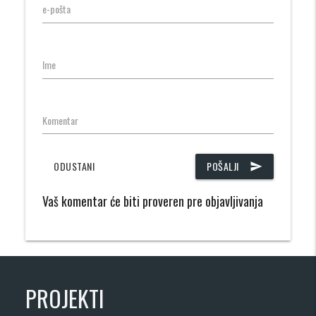
e-pošta
Ime
Komentar
ODUSTANI
POŠALJI
send
Vaš komentar će biti proveren pre objavljivanja
PROJEKTI