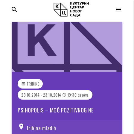
search
menu
TRIBINE
event_note
23.10.2014 - 23.10.2014
19:30 časova
access_time
PSIHOPOLIS – MOĆ POZITIVNOG NE
location_on
Tribina mladih