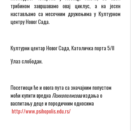
трибином завршавамо овај циклус, а на јесен
настављамо са месечним дружењима у Културном
центру Новог Сада.
Културни центар Новог Сада, Католичка порта 5/II
Улаз слободан.
Посетиоци ће и овога пута са значајним попустом
моћи купити вредна
Психополисова
издања о
васпитању деце и породичним односима
http://www.psihopolis.edu.rs/