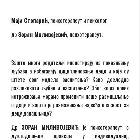
Маја Стопарић
, психотерапеут и психолог
др
Зоран Миливојевић
, психотера­пеут.
Зашто многи родитељи инсистирају на показивању
љубави а избегавају дициплиновање деце и које су
штете овог модела васпитања? Како доследно
разликовати љубав и васпитање? Због којих нових
истраживања морамо променити наше размишљање
о деци и зашто је размаживање највећа опасност за
децу данашњице?
Др
ЗОРАН МИЛИВОЈЕВИЋ
је психотерапеут с
дугогодишњом праксом у индивидуалној,