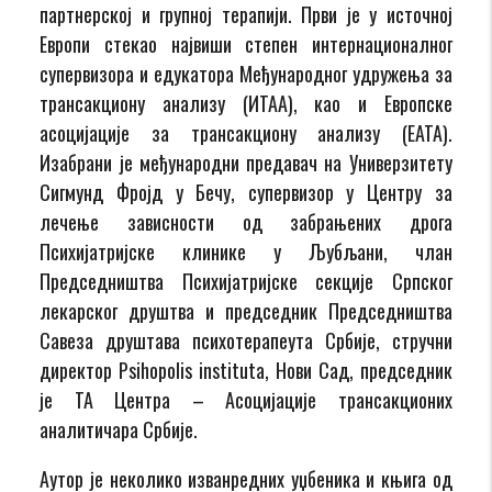
партнерској и групној терапији. Први је у источној
Европи стекао највиши степен интернацио­налног
супервизора и едукатора Међународног удружења за
трансакциону анализу (ИТАА), као и Европске
асоцијације за трансакциону анализу (ЕАТА).
Изабрани је међу­народни предавач на Универзитету
Сигмунд Фројд у Бечу, супервизор у Центру за
лечење зависности од забрањених дрога
Психијатријске клинике у Љубљани, члан
Председништва Психи­јатриј­ске секције Српског
лекарског друштва и председник Председништва
Савеза друштава психотерапеута Србије, стручни
директор Psihopolis instituta, Нови Сад, председ­ник
је ТА Центра – Асоцијације трансакционих
аналитичара Србије.
Аутор је неколико изванредних уџбеника и књига од