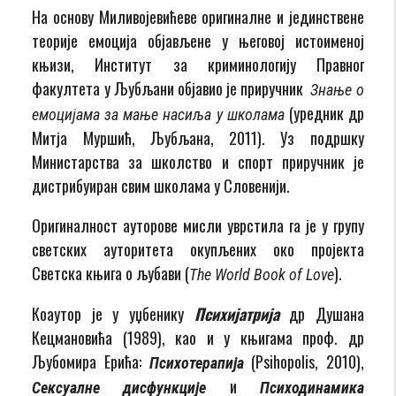
На основу Миливојевићеве оригиналне и јединствене
теорије емоција објављене у његовој исто­­име­ној
књизи, Институт за криминологију Правног
факултета у Љубљани објавио је приру­чник
Знање о
(уредник др
емоцијама за мање насиља у школама
Митја Муршић, Љубљана, 2011). Уз подршку
Министарства за школство и спорт приручник је
дистрибуиран свим школама у Словенији.
Оригиналност ауторове мисли уврстила га је у групу
светских ауторитета окупљених око пројекта
Светска књига о љубави (
).
The World Book of Love
Коаутор је у уџбенику
Психијатрија
др Душана
Кецмановића (1989), као и у књигама проф. др
Љубомира Ерића:
(Psihopolis, 2010),
Психотерапија
и
Сексуалне дисфункције
Психодина­мика