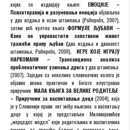
којих се издвајају књиге:
ЕМОЦИЈЕ –
Психотерапија и разумевање емоција
објављена
у два издања и осам штампања (Psihopolis, 2007),
затим већ култна књига
ФОРМУЛЕ ЉУБАВИ –
Како не упропастити сопствени живот
тражећи праву љубав
(
два издања и дванаест
штампања, Psihopolis, 2008),
ИГРЕ КОЈЕ ИГРАЈУ
НАРКОМАНИ – Трансакциона анализа
проблематичног узима­ња дрога
у два штампања
(2007). Заједно са неколико словеначких колега је
објавио веома практичан и богато илустрован
приручник
МАЛА КЊИГА ЗА ВЕЛИКЕ РОДИТЕЉЕ
– Приручник за васпитавање деце
(2004), која
је у Словенији прави хит међу књигама о васпитању
деце у којој је представљен Миливојевићев
„мерцедес модел“ који родитељима и васпита­чима
помаже да пронађу баланс у васпитању деце.