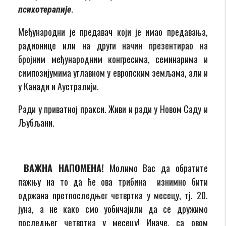
.
психотерапије
Међународни је предавач који је имао предавања,
радионице или на други начин презенти­рао на
бројним међународним конгресима, семинарима и
симпозијумима углавном у европским земљама, али и
у Канади и Аустралији.
Ради у приватној пракси. Живи и ради у Новом Саду и
Љубљани.
ВАЖНА НАПОМЕНА!
Молимо Вас да обратите
пажњу на то да ће ова трибина изнимно бити
одржана претпоследњег четвртка у месецу, тј. 20.
јуна, а не како смо уобичајили да се дружимо
последњег четвртка у месецу! Иначе, са овом