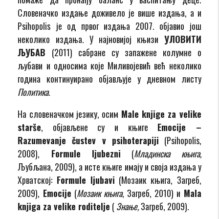
Словеначко издање доживело је више издања, а и
Psihopolis
је од првог издања 2007. објавио још
неколико издања. У најновијој књизи
УЛОВИТИ
ЉУБАВ
(2011) сабране су запажене колумне о
љубави и односима које Миливојевић већ неколико
година континуирано објављује у дневном листу
Политика
.
На словеначком језику, осим
Male knjige za velike
starše
, објављене су и књиге
Emocije –
Razumevanje čustev v psihoterapiji
(Psihopolis,
2008),
Formule lјubezni
(
Младинска књига,
Љубљана, 2009), а исте књиге имају и своја издања у
Хрватској:
Formule lјubavi
(Мозаик књига, Загреб,
2009),
Emocije
(
Мозаик књига
, Загреб, 2010) и
Mala
knjiga za velike roditelјe
(
Знање,
Загреб, 2009).