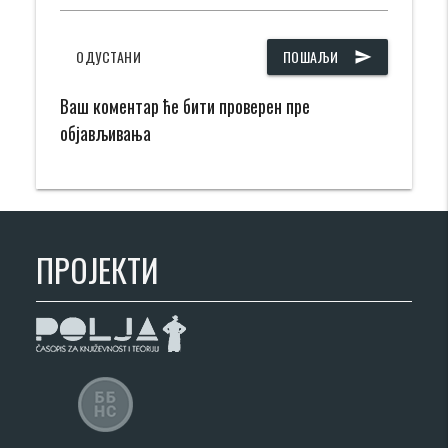
ОДУСТАНИ
ПОШАЉИ
send
Ваш коментар ће бити проверен пре
објављивања
ПРОЈЕКТИ