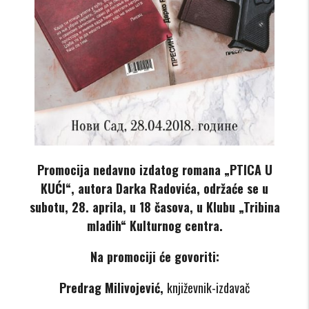
Promocija nedavno izdatog romana „PTICA U
KUĆI“, autora Darka Radovića, održaće se u
subotu, 28. aprila, u 18 časova, u Klubu „Tribina
mladih“ Kulturnog centra.
Na promociji će govoriti:
Predrag Milivojević,
književnik-izdavač