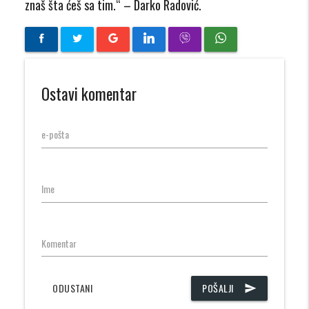
znaš šta ćeš sa tim.“ – Darko Radović.
Ostavi komentar
e-pošta
Ime
Komentar
ODUSTANI
POŠALJI
send