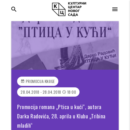
search
menu
PROMOCIJA KNJIGE
event_note
28.04.2018 - 28.04.2018
18:00
access_time
Promocija romana „Ptica u kući“, autora
Darka Radovića, 28. aprila u Klubu „Tribina
mladih“