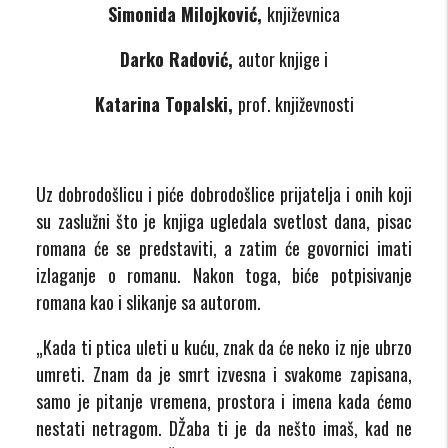
Simonida Milojković,
književnica
Darko Radović,
autor knjige i
Katarina Topalski,
prof. književnosti
Uz dobrodošlicu i piće dobrodošlice prijatelja i onih koji
su zaslužni što je knjiga ugledala svetlost dana, pisac
romana će se predstaviti, a zatim će govornici imati
izlaganje o romanu. Nakon toga, biće potpisivanje
romana kao i slikanje sa autorom.
„Kada ti ptica uleti u kuću, znak da će neko iz nje ubrzo
umreti. Znam da je smrt izvesna i svakome zapisana,
samo je pitanje vremena, prostora i imena kada ćemo
nestati netragom. DŽaba ti je da nešto imaš, kad ne