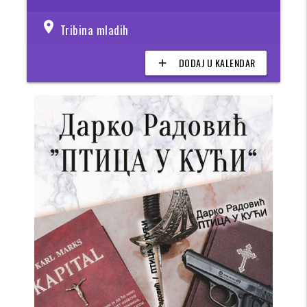
location_on
Tribina mladih
DODAJ U KALENDAR
add