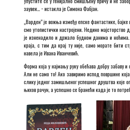
Упустите се у генијално смишљену причу и не забо
заувек… − истакла је Симона Фабјан.
„Варден” је вожња између епске фантастике, бајке 
смо утопистички настројени. Недино мајсторство д
је изненадило и држало будном данима и ноћима. 
краја, с тим да крај ту није, само морате бити 
навела је Ивана Иванчевић.
Форма која у најмању руку обећава добру забаву и 
Али не само то! Ако завиримо испод површине која
слику једног замишљеног успешног друштва које оп
њихов рачун, а успешно се бранећи када је то потре