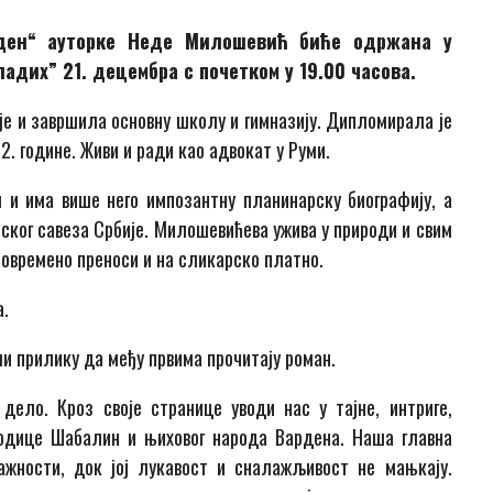
рден“ ауторке Неде Милошевић биће одржана у
адих” 21. децембра с почетком у 19.00 часова.
 је и завршила основну школу и гимназију. Дипломирала је
. године. Живи и ради као адвокат у Руми.
и има више него импозантну планинарску биографију, а
ког савеза Србије. Милошевићева ужива у природи и свим
повремено преноси и на сликарско платно.
а.
ли прилику да међу првима прочитају роман.
дело. Кроз своје странице уводи нас у тајне, интриге,
одице Шабалин и њиховог народа Вардена. Наша главна
ажности, док јој лукавост и сналажљивост не мањкају.