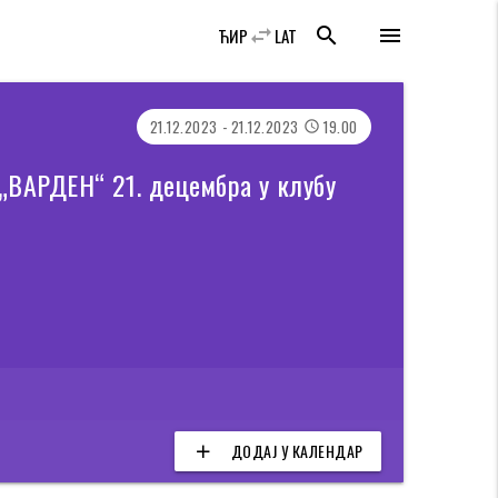
swap_horiz
search
menu
ЋИР
LAT
21.12.2023 - 21.12.2023
19.00
access_time
АРДЕН“ 21. децембра у клубу
ДОДАЈ У КАЛЕНДАР
add