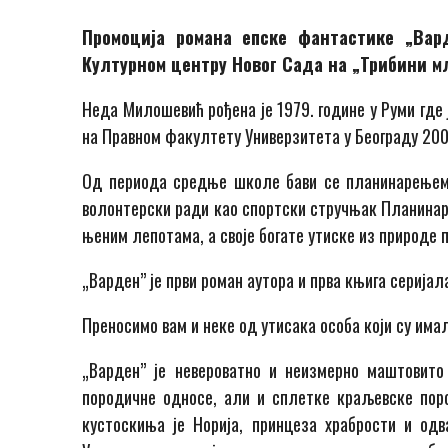
Промоција романа епске фантастике „Ва
Културном центру Новог Сада на „Трибини мл
Неда Милошевић рођена је 1979. године у Руми где
на Правном факултету Универзитета у Београду 2002
Од периода средње школе бави се планинарењем 
волонтерски ради као спортски стручњак Планинарс
њеним лепотама, а своје богате утиске из природе 
„Варден” је први роман аутора и прва књига серијал
Преносимо вам и неке од утисака особа који су има
„Варден” је невероватно и неизмерно маштовито 
породичне односе, али и сплетке краљевске пор
кустоскиња је Норија, принцеза храбрости и одв