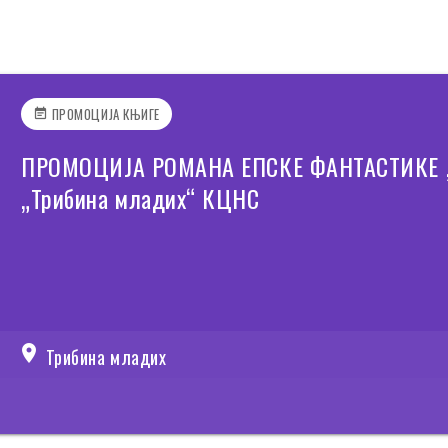
ПРОМОЦИЈА КЊИГЕ
event_note
ПРОМОЦИЈА РОМАНА ЕПСКЕ ФАНТАСТИКЕ „В
„Трибина младих“ КЦНС
location_on
Трибина младих