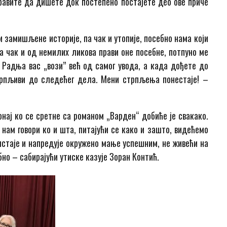
равите да дишете док постепено постајете део ове приче
и замишљене историје, па чак и утопије, посебно нама који
а чак и од немилих ликова прави оне посебне, потпуно ме
Радња вас „вози” већ од самог увода, а када дођете до
стрпљиви до следећег дела. Мени стрпљења понестаје! –
онај ко се сретне са романом „Варден“ добиће је свакако.
 нам говори ко и шта, питајући се како и зашто, видећемо
стаје и напредује окружено мање успешним, не живећи на
бно – сабирајући утиске казује Зоран Контић.