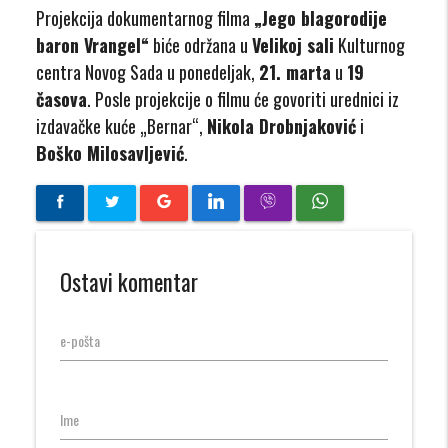
Projekcija dokumentarnog filma
„Jego blagorodije
baron Vrangel“
biće održana u
Velikoj sali
Kulturnog
centra Novog Sada u ponedeljak,
21. marta
u
19
časova
. Posle projekcije o filmu će govoriti urednici iz
izdavačke kuće „Bernar“,
Nikola Drobnjaković
i
Boško Milosavljević
.
Ostavi komentar
e-pošta
Ime