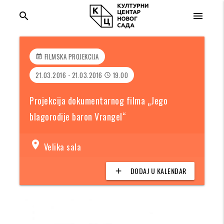
search
menu
FILMSKA PROJEKCIJA
event_note
21.03.2016 - 21.03.2016
19.00
access_time
Projekcija dokumentarnog filma „Jego
blagorodije baron Vrangel“
location_on
Velika sala
DODAJ U KALENDAR
add