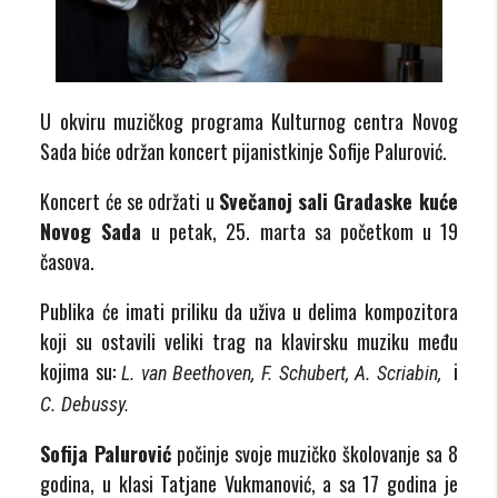
U okviru muzičkog programa Kulturnog centra Novog
Sada biće održan koncert pijanistkinje Sofije Palurović.
Koncert će se održati u
Svečanoj sali Gr
a
daske kuće
Novog Sada
u petak, 25. marta sa početkom u 19
časova.
Publika će imati priliku da uživa u delima kompozitora
koji su ostavili veliki trag na klavirsku muziku među
kojima su:
i
L. van Beethoven
,
F. Schubert
,
A. Scriabin
,
C. Debussy
.
Sofija Palurović
počinje svoje muzičko školovanje sa 8
godina, u klasi Tatjane Vukmanović, a sa 17 godina je