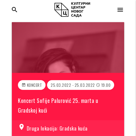
search
menu
KONCERT
25.03.2022 - 25.03.2022
19.00
event_note
access_time
Koncert Sofije Palurović 25. marta u
Gradskoj kući
location_on
Druga lokacija: Gradska kuća