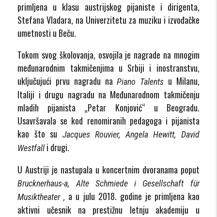
primljena u klasu austrijskog pijaniste i dirigenta,
Stefana Vladara, na Univerzitetu za muziku i izvođačke
umetnosti u Beču.
Tokom svog školovanja, osvojila je nagrade na mnogim
međunarodnim takmičenjima u Srbiji i inostranstvu,
uključujući prvu nagradu na
u Milanu,
Piano Talents
Italiji i drugu nagradu na Međunarodnom takmičenju
mladih pijanista „Petar Konjović“ u Beogradu.
Usavršavala se kod renomiranih pedagoga i pijanista
kao što su
Jacques Rouvier, Angela Hewitt, David
i drugi.
Westfal
l
U Austriji je nastupala u koncertnim dvoranama poput
Brucknerhaus-a, Alte Schmiede i Gesellschaft für
a u julu 2018. godine je primljena kao
Musiktheater
,
aktivni učesnik na prestižnu letnju akademiju u