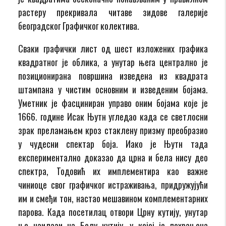
растеру прекривала читаве зидове галерије
београдског Графичког колектива.
Сваки графички лист од шест изложених графика
квадратног је облика, а унутар њега централно је
позиционирана површина изведена из квадрата
штампана у чистим основним и изведеним бојама.
Уметник је фасциниран управо оним бојама које је
1666. године Исак Њутн угледао када се светлосни
зрак преламањем кроз стаклену призму преобразио
у чудесни спектар боја. Иако је Њутн тада
експериментално доказао да црна и бела нису део
спектра, Тодовић их имплементира као важне
чиниоце свог графичког истраживања, придружујући
им и смеђи тон, настао мешавином комплементарних
парова. Када посетилац отвори Црну кутију, унутар
ње наилази на Белу кутију, у којој је похрањена