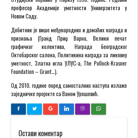
професор Академије уметности Универзитета у
Новом Саду.
Добитник је више међународних и домаћих награда и
признања (Гранд Приџ Варна, Велики печат
графичког колектива, Награда београдског
Октобарског салона, Политикина награда за ликовну
уметност, Златна игла УЛУС-а, The Pollock-Krasner
Foundation – Grant…).
Од 2010. године поред самосталних наступа излаже
заједничке пројекте са Ваном Урошевић.
Остави коментар