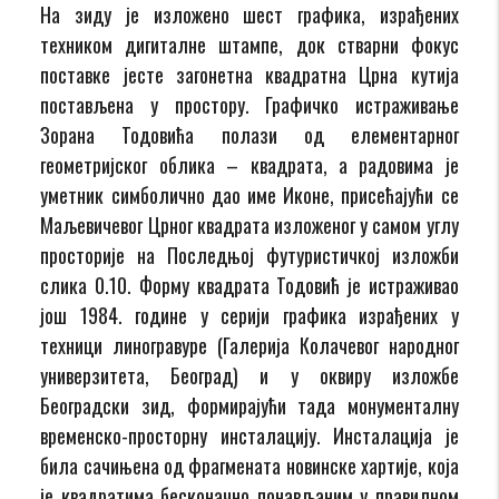
На зиду је изложено шест графика, израђених
техником дигиталне штампе, док стварни фокус
поставке јесте загонетна квадратна Црна кутија
постављена у простору. Графичко истраживање
Зорана Тодовића полази од елементарног
геометријског облика – квадрата, а радовима је
уметник симболично дао име Иконе, присећајући се
Маљевичевог Црног квадрата изложеног у самом углу
просторије на Последњој футуристичкој изложби
слика 0.10. Форму квадрата Тодовић је истраживао
још 1984. године у серији графика израђених у
техници линогравуре (Галерија Колачевог народног
универзитета, Београд) и у оквиру изложбе
Београдски зид, формирајући тада монументалну
временско-просторну инсталацију. Инсталација је
била сачињена од фрагмената новинске хартије, која
је квадратима бесконачно понављаним у правилном