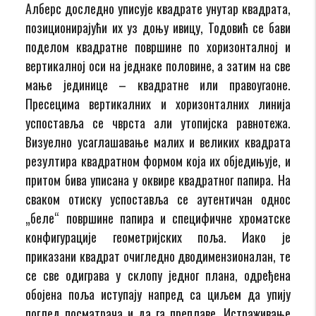
Алберс доследно уписује квадрате унутар квадрата,
позиционирајући их уз доњу ивицу, Тодовић се бави
поделом квадратне површине по хоризонталној и
вертикалној оси на једнаке половине, а затим на све
мање јединице – квадратне или правоугаоне.
Пресецима вертикалних и хоризонталних линија
успоставља се чврста али утопијска равнотежа.
Визуелно усаглашавање малих и великих квадрата
резултира квадратном формом која их обједињује, и
притом бива уписана у оквире квадратног папира. На
сваком отиску успоставља се аутентичан однос
„беле“ површине папира и специфичне хроматске
конфигурације геометријских поља. Иако је
приказани квадрат очигледно дводимензионалан, те
се све одиграва у склопу једног плана, одређена
обојена поља иступају напред са циљем да упију
поглед посматрача и да га преплаве. Истраживање