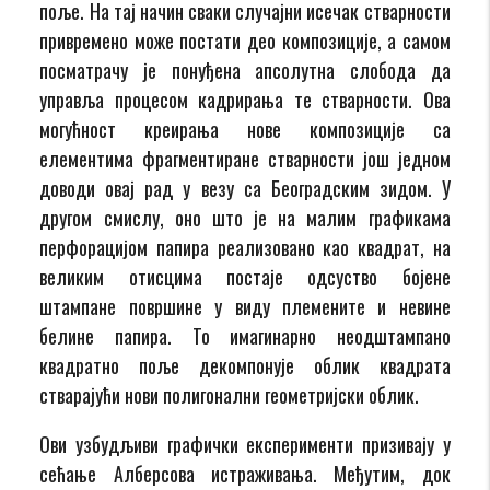
поље. На тај начин сваки случајни исечак стварности
привремено може постати део композиције, а самом
посматрачу је понуђена апсолутна слобода да
управља процесом кадрирања те стварности. Ова
могућност креирања нове композиције са
елементима фрагментиране стварности још једном
доводи овај рад у везу са Београдским зидом. У
другом смислу, оно што је на малим графикама
перфорацијом папира реализовано као квадрат, на
великим отисцима постаје одсуство бојене
штампане површине у виду племените и невине
белине папира. То имагинарно неодштампано
квадратно поље декомпонује облик квадрата
стварајући нови полигонални геометријски облик.
Ови узбудљиви графички експерименти призивају у
сећање Алберсова истраживања. Међутим, док