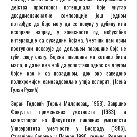
дејства просторног потенцијала боје унутар
дводимензионалне композиције још једном
потврђује да боје могу да се повуку у дубину или
искораче напред, у зависности од међусобне
интеракције са суседним бојама. Уметник нам овим
поступком показује да дељењем површине боја не
губи своју снагу. Бојена површина ма колико била
мала, и даље има моћ да успостави однос са другом
бојом као и са позадином, док око заведено
полихромијом самозадовољно упија колорит. (Јасна
Гулан Ружић)
Зоран Тодовић (Горњи Милановац, 1958). Завршио
Факултет примењених уметности (1983), а
магистрирао на Факултету ликовних уметности
Универзитета уметности у Београду (1985).
Студијски боравио у Паризу 1990. године. Редовни