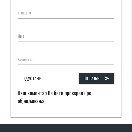
е-пошта
Име
Коментар
ОДУСТАНИ
ПОШАЉИ
send
Ваш коментар ће бити проверен пре
објављивања