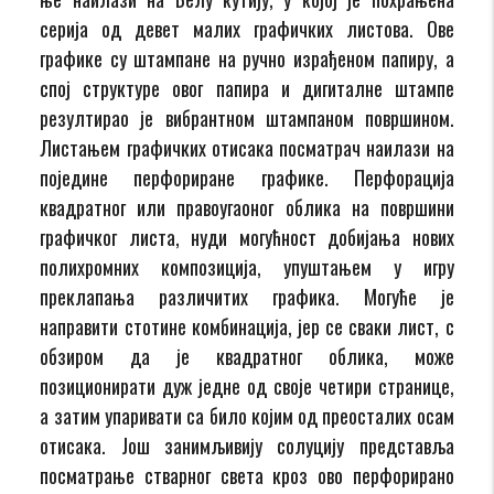
серија од девет малих графичких листова. Ове
графике су штампане на ручно израђеном папиру, а
спој структуре овог папира и дигиталне штампе
резултирао је вибрантном штампаном површином.
Листањем графичких отисака посматрач наилази на
поједине перфориране графике. Перфорација
квадратног или правоугаоног облика на површини
графичког листа, нуди могућност добијања нових
полихромних композиција, упуштањем у игру
преклапања различитих графика. Могуће је
направити стотине комбинација, јер се сваки лист, с
обзиром да је квадратног облика, може
позиционирати дуж једне од своје четири странице,
а затим упаривати са било којим од преосталих осам
отисака. Још занимљивију солуцију представља
посматрање стварног света кроз ово перфорирано