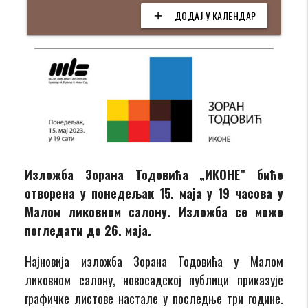
ДОДАЈ У КАЛЕНДАР
add
Изложба Зорана Тодовића „ИКОНЕ” биће
отворена у понедељак 15. маја у 19 часова у
Малом ликовном салону. Изложба се може
погледати до 26. маја.
Најновија изложба Зорана Тодовића у Малом
ликовном салону, новосадској публици приказује
графичке листове настале у последње три године.