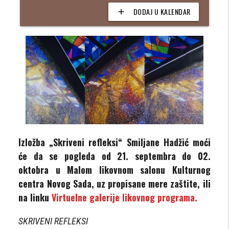
DODAJ U KALENDAR
add
Izložba „Skriveni refleksi“ Smiljane Hadžić
moći
će da se pogleda od 21. septembra do 02.
oktobra u Malom likovnom salonu Kulturnog
centra Novog Sada, uz propisane mere zaštite, ili
na linku
Virtuelne galerije likovnog programa.
SKRIVENI REFLEKSI