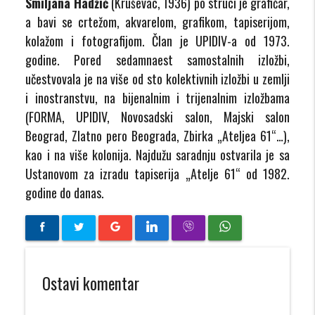
Smiljana Hadžić
(Kruševac, 1936) po struci je grafičar,
a bavi se crtežom, akvarelom, grafikom, tapiserijom,
kolažom i fotografijom. Član je UPIDIV-a od 1973.
godine. Pored sedamnaest samostalnih izložbi,
učestvovala je na više od sto kolektivnih izložbi u zemlji
i inostranstvu, na bijenalnim i trijenalnim izložbama
(FORMA, UPIDIV, Novosadski salon, Majski salon
Beograd, Zlatno pero Beograda, Zbirka „Ateljea 61“…),
kao i na više kolonija. Najdužu saradnju ostvarila je sa
Ustanovom za izradu tapiserija „Atelje 61“ od 1982.
godine do danas.
Ostavi komentar