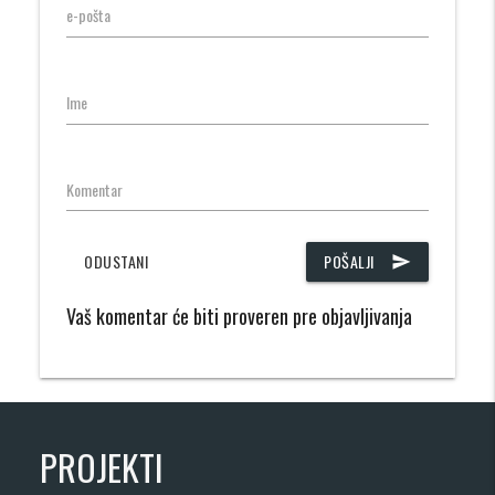
e-pošta
Ime
Komentar
ODUSTANI
POŠALJI
send
Vaš komentar će biti proveren pre objavljivanja
PROJEKTI