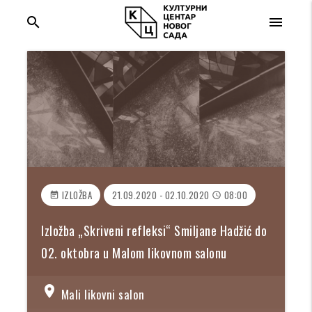
search
menu
IZLOŽBA
21.09.2020 - 02.10.2020
08:00
event_note
access_time
Izložba „Skriveni refleksi“ Smiljane Hadžić do
02. oktobra u Malom likovnom salonu
location_on
Mali likovni salon