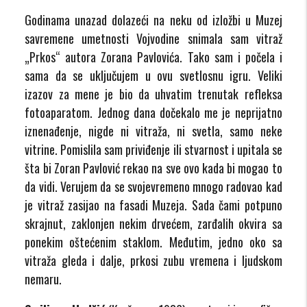
Godinama unazad dolazeći na neku od izložbi u Muzej
savremene umetnosti Vojvodine snimala sam vitraž
„Prkos“ autora Zorana Pavlovića. Tako sam i počela i
sama da se uključujem u ovu svetlosnu igru. Veliki
izazov za mene je bio da uhvatim trenutak refleksa
fotoaparatom. Jednog dana dočekalo me je neprijatno
iznenađenje, nigde ni vitraža, ni svetla, samo neke
vitrine. Pomislila sam priviđenje ili stvarnost i upitala se
šta bi Zoran Pavlović rekao na sve ovo kada bi mogao to
da vidi. Verujem da se svojevremeno mnogo radovao kad
je vitraž zasijao na fasadi Muzeja. Sada čami potpuno
skrajnut, zaklonjen nekim drvećem, zarđalih okvira sa
ponekim oštećenim staklom. Međutim, jedno oko sa
vitraža gleda i dalje, prkosi zubu vremena i ljudskom
nemaru.