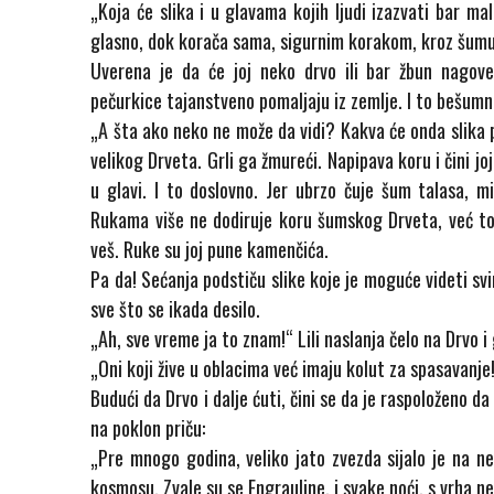
„Koja će slika i u glavama kojih ljudi izazvati bar mali
glasno, dok korača sama, sigurnim korakom, kroz šumu
Uverena je da će joj neko drvo ili bar žbun nago
pečurkice tajanstveno pomaljaju iz zemlje. I to bešumno
„A šta ako neko ne može da vidi? Kakva će onda slika p
velikog Drveta. Grli ga žmureći. Napipava koru i čini jo
u glavi. I to doslovno. Jer ubrzo čuje šum talasa, m
Rukama više ne dodiruje koru šumskog Drveta, već t
veš. Ruke su joj pune kamenčića.
Pa da! Sećanja podstiču slike koje je moguće videti svim
sve što se ikada desilo.
„Ah, sve vreme ja to znam!“ Lili naslanja čelo na Drvo 
„Oni koji žive u oblacima već imaju kolut za spasavanje
Budući da Drvo i dalje ćuti, čini se da je raspoloženo da
na poklon priču:
„Pre mnogo godina, veliko jato zvezda sijalo je na ne
kosmosu. Zvale su se Engrauline, i svake noći, s vrha 