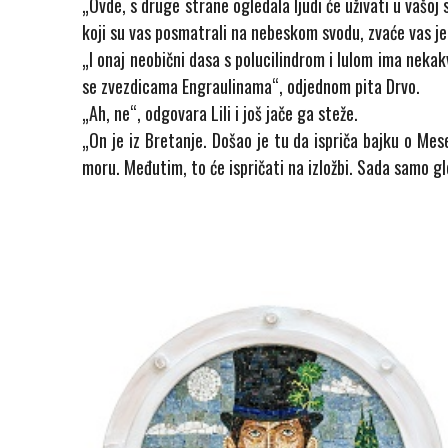
„Ovde, s druge strane ogledala ljudi će uživati u vašoj s
koji su vas posmatrali na nebeskom svodu, zvaće vas j
„I onaj neobični dasa s polucilindrom i lulom ima nekak
se zvezdicama Engraulinama“, odjednom pita Drvo.
„Ah, ne“, odgovara Lili i još jače ga steže.
„On je iz Bretanje. Došao je tu da ispriča bajku o M
moru. Međutim, to će ispričati na izložbi. Sada samo gl