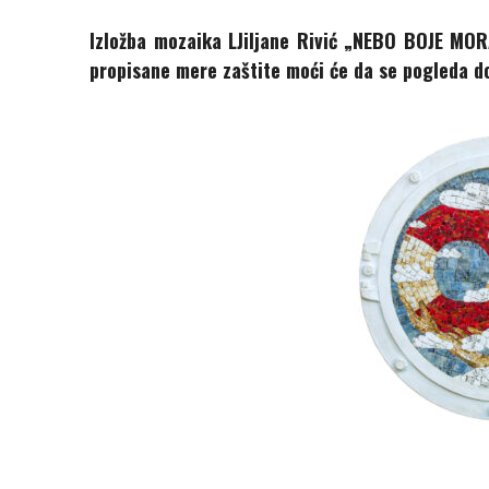
Izložba mozaika LJiljane Rivić „NEBO BOJE MOR
propisane mere zaštite moći će da se pogleda do