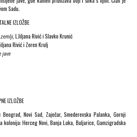
šljene jave, gde kamen približava boji i slika s njim. Član je
ovom Sadu.
ALNE IZLOŽBE
LJiljana Rivić i Slavko Krunić
 zemlji,
iljana Rivić i Zoren Krulj
e jave
NE IZLOŽBE
i: Beograd, Novi Sad, Zaječar, Smederevska Palanka, Gornji
ja kolonija: Herceg Novi, Banja Luka, Buljarice, Gamzigradska