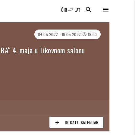
swap_horiz
search
menu
ĆIR
LAT
04.05.2022 - 16.05.2022
19.00
access_time
ORA“ 4. maja u Likovnom salonu
DODAJ U KALENDAR
add