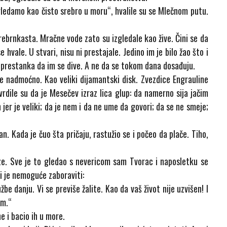
gledamo kao čisto srebro u moru“, hvalile su se Mlečnom putu.
srebrnkasta. Mračne vode zato su izgledale kao žive. Čini se da
hvale. U stvari, nisu ni prestajale. Jedino im je bilo žao što i
 prestanka da im se dive. A ne da se tokom dana dosađuju.
e nadmoćno. Kao veliki dijamantski disk. Zvezdice Engrauline
vrdile su da je Mesečev izraz lica glup: da namerno sija jačim
 jer je veliki; da je nem i da ne ume da govori; da se ne smeje;
an. Kada je čuo šta pričaju, rastužio se i počeo da plače. Tiho,
aze. Sve je to gledao s nevericom sam Tvorac i naposletku se
i je nemoguće zaboraviti:
e danju. Vi se previše žalite. Kao da vaš život nije uzvišen! I
im.“
e i bacio ih u more.