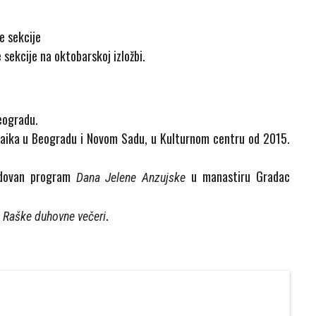
e sekcije
sekcije na oktobarskoj izložbi.
eogradu.
zaika u Beogradu i Novom Sadu, u Kulturnom centru od 2015.
edovan program
u manastiru Gradac
Dana Jelene Anzujske
u
.
Raške duhovne večeri