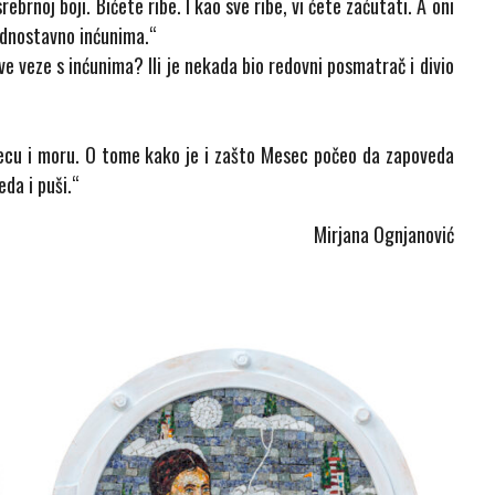
rebrnoj boji. Bićete ribe. I kao sve ribe, vi ćete zaćutati. A oni
ednostavno inćunima.“
ve veze s inćunima? Ili je nekada bio redovni posmatrač i divio
esecu i moru. O tome kako je i zašto Mesec počeo da zapoveda
eda i puši.“
Mirjana Ognjanović