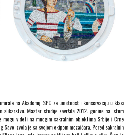
omirala na Akademiji SPC za umetnost i konservaciju u klasi
 slikarstvu. Master studije završila 2012. godine na istom
 se mogu videti na mnogim sakralnim objektima Srbije i Crne
g Save izvela je sa svojom ekipom mozaičara. Pored sakralnih