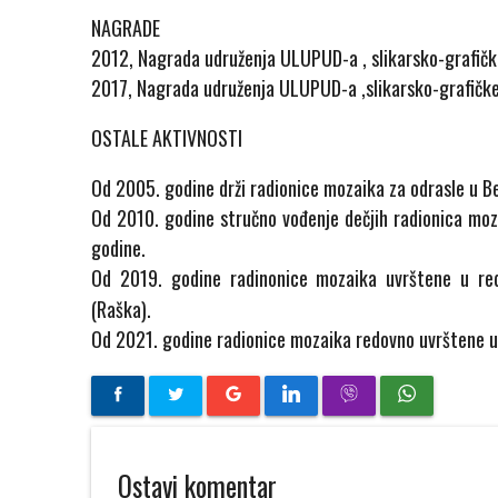
NAGRADE
2012, Nagrada udruženja ULUPUD-a , slikarsko-grafičk
2017, Nagrada udruženja ULUPUD-a ,slikarsko-grafičke 
OSTALE AKTIVNOSTI
Od 2005. godine drži radionice mozaika za odrasle u B
Od 2010. godine stručno vođenje dečjih radionica mo
godine.
Od 2019. godine radinonice mozaika uvrštene u r
(Raška).
Od 2021. godine radionice mozaika redovno uvrštene 
Ostavi komentar