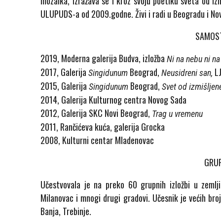
mozaika, izražava se i kroz svoju poetiku sveta od izmi
ULUPUDS-a od 2009.godne. Živi i radi u Beogradu i N
SAMOST
2019, Moderna galerija Budva, izložba
Ni na nebu ni na
2017, Galerija
Beograd,
LJ
Singidunum
Neusidreni san,
2015, Galerija
Beograd,
Singidunum
Svet od izmišljen
2014, Galerija Kulturnog centra Novog Sada
2012, Galerija SKC Novi Beograd,
Trag u vremenu
2011, Rančićeva kuća, galerija Grocka
2008, Kulturni centar Mladenovac
GRUP
Učestvovala je na preko 60 grupnih izložbi u zemlj
Milanovac i mnogi drugi gradovi. Učesnik je većih bro
Banja, Trebinje.