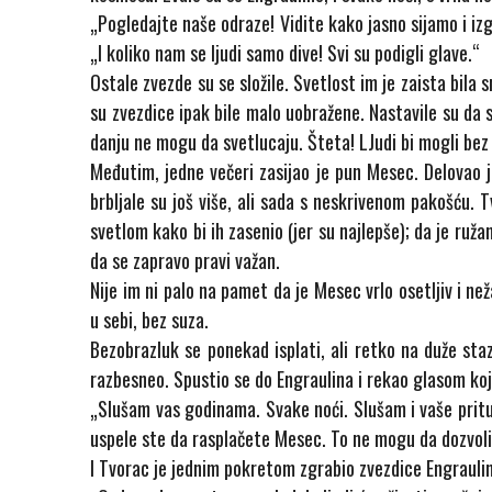
„Pogledajte naše odraze! Vidite kako jasno sijamo i iz
„I koliko nam se ljudi samo dive! Svi su podigli glave.“
Ostale zvezde su se složile. Svetlost im je zaista bila 
su zvezdice ipak bile malo uobražene. Nastavile su da se 
danju ne mogu da svetlucaju. Šteta! LJudi bi mogli bez
Međutim, jedne večeri zasijao je pun Mesec. Delovao j
brbljale su još više, ali sada s neskrivenom pakošću. T
svetlom kako bi ih zasenio (jer su najlepše); da je ružan
da se zapravo pravi važan.
Nije im ni palo na pamet da je Mesec vrlo osetljiv i než
u sebi, bez suza.
Bezobrazluk se ponekad isplati, ali retko na duže st
razbesneo. Spustio se do Engraulina i rekao glasom koj
„Slušam vas godinama. Svake noći. Slušam i vaše pritužb
uspele ste da rasplačete Mesec. To ne mogu da dozvol
I Tvorac je jednim pokretom zgrabio zvezdice Engraulin