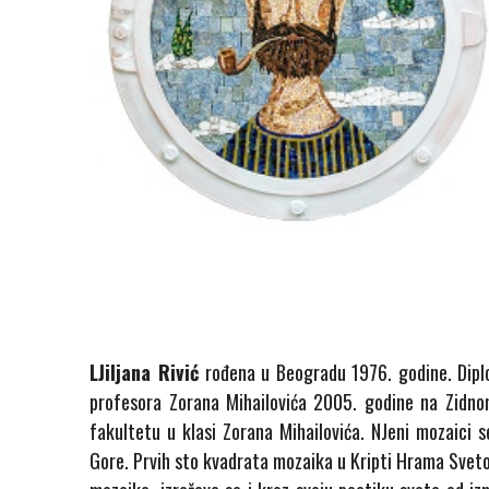
LJiljana Rivić
rođena u Beogradu 1976. godine. Dipl
profesora Zorana Mihailovića 2005. godine na Zidnom
fakultetu u klasi Zorana Mihailovića. NJeni mozaici
Gore. Prvih sto kvadrata mozaika u Kripti Hrama Sveto