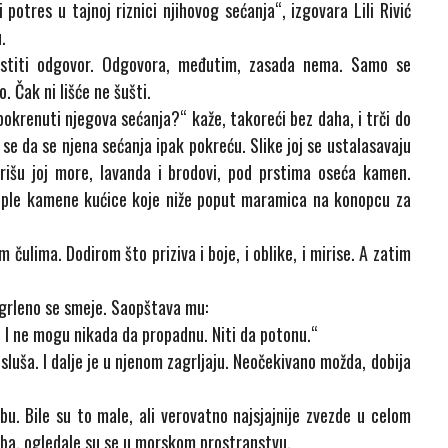
 potres u tajnoj riznici njihovog sećanja“, izgovara Lili Rivić
.
vestiti odgovor. Odgovora, međutim, zasada nema. Samo se
. Čak ni lišće ne šušti.
okrenuti njegova sećanja?“ kaže, takoreći bez daha, i trči do
j se da se njena sećanja ipak pokreću. Slike joj se ustalasavaju
irišu joj more, lavanda i brodovi, pod prstima oseća kamen.
ople kamene kućice koje niže poput maramica na konopcu za
 čulima. Dodirom što priziva i boje, i oblike, i mirise. A zatim
i grleno se smeje. Saopštava mu:
! I ne mogu nikada da propadnu. Niti da potonu.“
 sluša. I dalje je u njenom zagrljaju. Neočekivano možda, dobija
bu. Bile su to male, ali verovatno najsjajnije zvezde u celom
neba, ogledale su se u morskom prostranstvu.