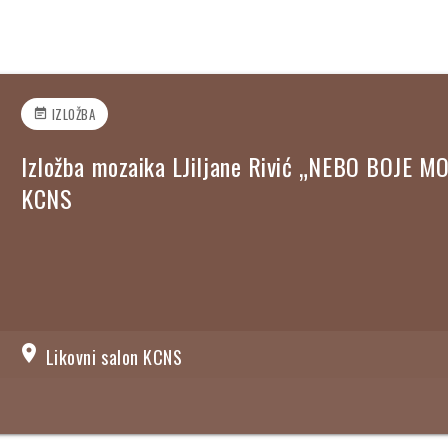
IZLOŽBA
event_note
Izložba mozaika LJiljane Rivić „NEBO BOJE M
KCNS
location_on
Likovni salon KCNS