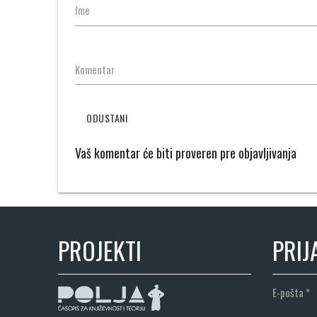
Ime
Komentar
ODUSTANI
Vaš komentar će biti proveren pre objavljivanja
PROJEKTI
PRIJ
E-pošta
*