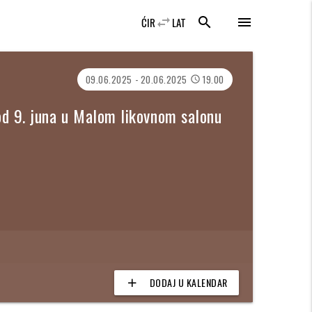
swap_horiz
search
menu
ĆIR
LAT
09.06.2025 - 20.06.2025
19.00
access_time
 od 9. juna u Malom likovnom salonu
DODAJ U KALENDAR
add