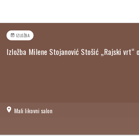
IZLOŽBA
event_note
Izložba Milene Stojanović Stošić „Rajski vrt“
location_on
Mali likovni salon