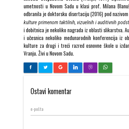
umetnosti u Novom Sadu u klasi prof. Milana Blanu
odbranila je doktorsku disertaciju (2016) pod nazivo
kulture primenom taktilnih, vizuelnih i auditivnih podst
i dobitnica je nekoliko nagrada iz oblasti slikarstva. A
i učesnica nekoliko međunarodnih konferencija iz o
kulture za drugi i treći razred osnovne škole u izd
Vranju. Živi u Novom Sadu.
Ostavi komentar
e-pošta