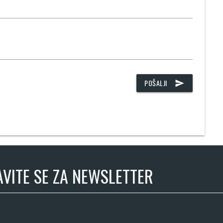
POŠALJI
send
AVITE SE ZA NEWSLETTER