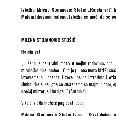
Izložba Milene Stojanović Stošić „Rajski vrt“
Malom likovnom salonu. Izložba će moći da se po
MILENA STOJANOVIĆ STOŠIĆ
Rajski vrt
„… Žena je centralni motiv u mojim radovima: ona je
mitološko biće, anđeo… Ona je (ili ona mora biti?) snaž
istovremeno i poznat, i zove nas da istražimo i otkr
simboličke slike, gde se susrećemo sa majmunicom, 
osećaj misterije i intrige…“ (Autorka)
Više o izložbi možete pogledati
ovde
.
Milena Stojanović Stošić
(Vranje, 1977) diplomira