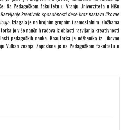
še. Na Pedagoškom fakultetu u Vranju Univerziteta u Nišu
m
Razvijanje kreativnih sposobnosti dece kroz nastavu likovne
. Izlagala je na brojnim grupnim i samostalnim izložbama
icaja
utorka je više naučnih radova iz oblasti razvijanja kreativnosti
blasti pedagoških nauka. Koautorka je udžbenika iz Likovne
anju Vulkan znanja. Zaposlena je na Pedagoškom fakultetu u