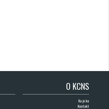
O KCNS
Ko je ko
Kontakt