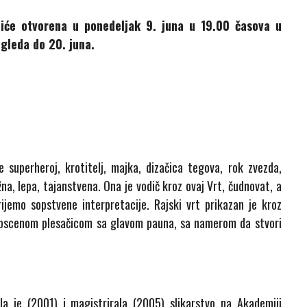
 biće otvorena u ponedeljak 9. juna u 19.00 časova u
gleda do 20. juna.
 superheroj, krotitelj, majka, dizačica tegova, rok zvezda,
na, lepa, tajanstvena. Ona je vodič kroz ovaj Vrt, čudnovat, a
ijemo sopstvene interpretacije. Rajski vrt prikazan je kroz
opscenom plesačicom sa glavom pauna, sa namerom da stvori
la je (2001) i magistrirala (2005) slikarstvo na Akademiji