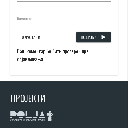
Коментар
ОДУСТАНИ
ПОШАЉИ
send
Ваш коментар ће бити проверен пре
објављивања
ПРОЈЕКТИ