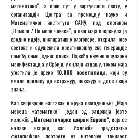
математике“, а први пут у виртуелном свету, у
организацији Центра за промоцију науке и
Математичког института САНУ, под слоганом
„Помери / По мери човека“, и овог маја покренула је
вредне идеје, инспиративне разговоре, открила нове
светове и одушевила креативношћу све генерације
помоћу само једног клика. Највећа научнопопуларна
манифестација у Србији, у онлајн издању, током маја
угостила је преко
10.000 посетилаца
, који су
имали прилику да истражују, повезују и деле своја
знања.
Као својеврсни наставак и круна овогодишњег „Маја
месеца математике“, један од садржаја јесте
изложба
„Математичарке широм Европе“,
која се
налази испред вас. Изложба представља
фотографске портрете уз интервјуe тринаест