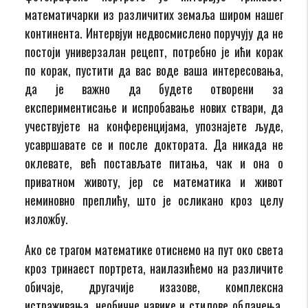
математичарки из различитих земаља широм нашег
континента. Интервјуи недвосмислено поручују да не
постоји универзалан рецепт, потребно је ићи корак
по корак, пустити да вас воде ваша интересовања,
да је важно да будете отворени за
експериментисање и испробавање нових ствари, да
учествујете на конференцијама, упознајете људе,
усавршавате се и после доктората. Да никада не
оклевате, већ постављате питања, чак и она о
приватном животу, јер се математика и живот
неминовно преплићу, што је осликано кроз целу
изложбу.
Ако се трагом математике отиснемо на пут око света
кроз тринаест портрета, наилазићемо на различите
обичаје, другачије изазове, комплексна
истраживања, необичне навике и стилове облачења.