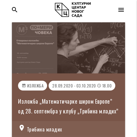
search
menu
ИЗЛОЖБА
28.09.2020 - 03.10.2020
18.00
event_note
access_time
Изложба „Математичарке широм Европе”
од 28. септембра у клубу „Трибина младих”
location_on
Трибина младих