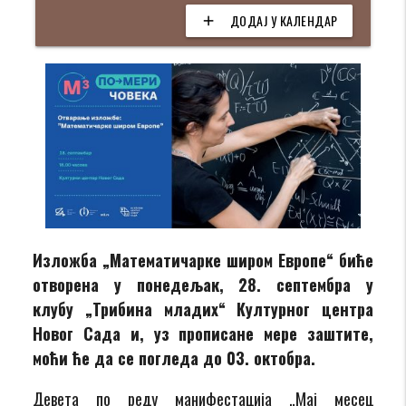
ДОДАЈ У КАЛЕНДАР
add
Изложба „Математичарке широм Европе“ биће
отворена у понедељак, 28. септембра
у
клубу
„Трибина младих“
Културног центра
Новог Сада и, уз прописане мере заштите,
моћи ће да се погледа до 03. октобра.
Девета по реду манифестација „Мај месец