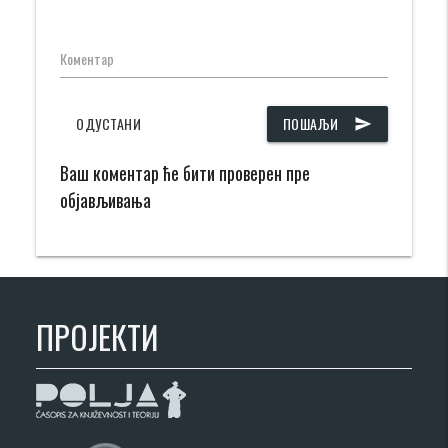
Коментар
ОДУСТАНИ
ПОШАЉИ
send
Ваш коментар ће бити проверен пре
објављивања
ПРОЈЕКТИ