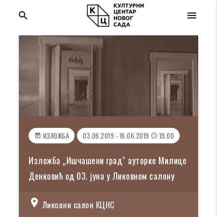
search
menu
ИЗЛОЖБА
03.06.2019 - 16.06.2019
19.00
event_note
access_time
Изложба „Ишчашени град“ ауторке Милице
Денковић од 03. јуна у Ликовном салону
location_on
Ликовни салон КЦНС