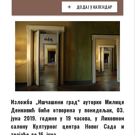
ДОДАЈ У КАЛЕНДАР
add
Изложба „Ишчашени град“ ауторке Милице
Денковић
биће отворена у понедељак, 03.
јуна
2019. године у 19 часова, у Ликовном
салону Културног центра Новог Сада и
трајаће до 16. јуна.