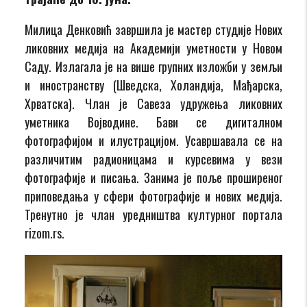
Милица Денковић завршила је мастер студије Нових
ликовних медија на Академији уметности у Новом
Саду. Излагала је на више групних изложби у земљи
и иностранству (Шведска, Холандија, Мађарска,
Хрватска). Члан је Савеза удружења ликовних
уметника Војводине. Бави се дигиталном
фотографијом и илустрацијом. Усавршавала се на
различитим радионицама и курсевима у вези
фотографије и писања. Занима је поље проширеног
приповедања у сфери фотографије и нових медија.
Тренутно је члан уредништва културног портала
rizom.rs.