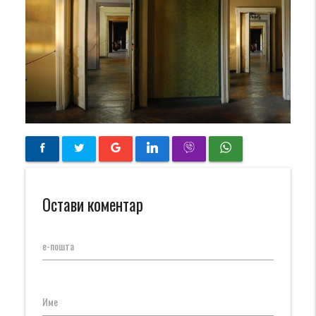
Остави коментар
е-пошта
Име