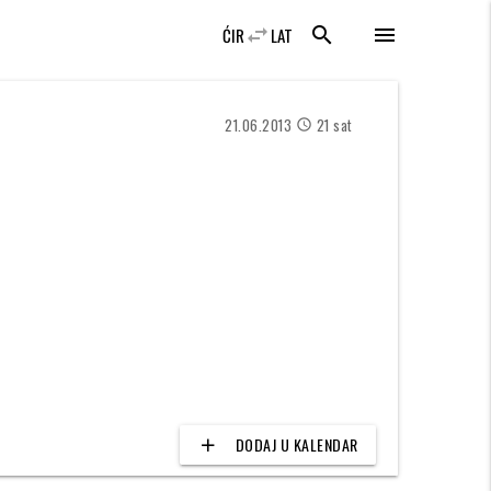
swap_horiz
search
menu
ĆIR
LAT
21.06.2013
21 sat
access_time
DODAJ U KALENDAR
add