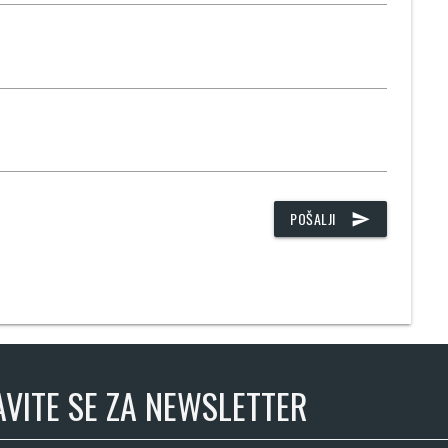
POŠALJI
send
AVITE SE ZA NEWSLETTER