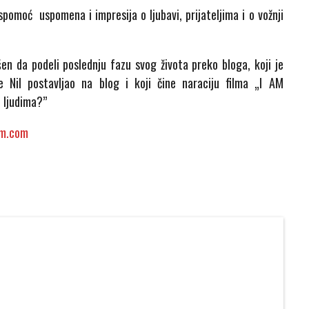
pomoć uspomena i impresija o ljubavi, prijateljima i o vožnji
en da podeli poslednju fazu svog života preko bloga, koji je
e Nil postavljao na blog i koji čine naraciju filma „I AM
i ljudima?”
lm.com