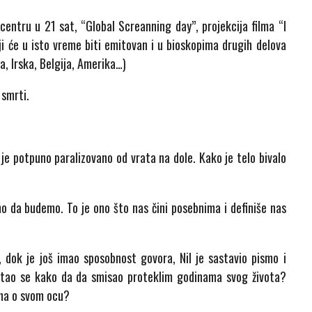
entru u 21 sat, “Global Screanning day”, projekcija filma “I
 će u isto vreme biti emitovan i u bioskopima drugih delova
a, Irska, Belgija, Amerika…)
 smrti.
e potpuno paralizovano od vrata na dole. Kako je telo bivalo
o da budemo. To je ono što nas čini posebnima i definiše nas
 dok je još imao sposobnost govora, Nil je sastavio pismo i
itao se kako da da smisao proteklim godinama svog života?
zna o svom ocu?