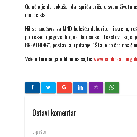
Odlučio je da pokuša da ispriča priču o svom životu us
motocikla.
Nil se suočava sa MND bolešću duhovito i iskreno, reš
potresao njegove brojne korisnike. Tekstovi koje j
BREATHING“, postavljaju pitanje: “Šta je to što nas čin
Više informacija o filmu na sajtu:
www.iambreathingfi
Ostavi komentar
e-pošta