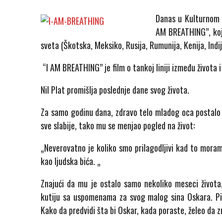
Danas u Kulturnom c
AM BREATHING”, koji
sveta (Škotska, Meksiko, Rusija, Rumunija, Kenija, Indij
“I AM BREATHING” je film o tankoj liniji između života i
Nil Plat promišlja poslednje dane svog života.
Za samo godinu dana, zdravo telo mladog oca postalo j
sve slabije, tako mu se menjao pogled na život:
„Neverovatno je koliko smo prilagodljivi kad to moram
kao ljudska bića. „
Znajući da mu je ostalo samo nekoliko meseci života,
kutiju sa uspomenama za svog malog sina Oskara. P
Kako da predvidi šta bi Oskar, kada poraste, želeo da 