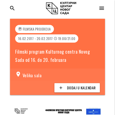
search
menu
FILMSKA PROJEKCIJA
event_note
16.02.2017 - 20.02.2017
19.00/21.00
access_time
Filmski program Kulturnog centra Novog
Sada od 16. do 20. februara
location_on
Velika sala
DODAJ U KALENDAR
add