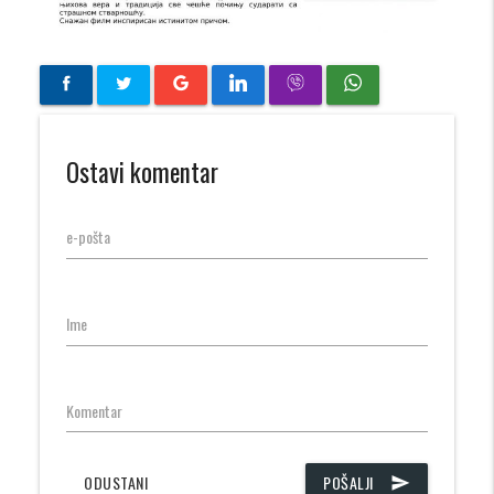
Ostavi komentar
e-pošta
Ime
Komentar
ODUSTANI
POŠALJI
send