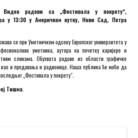
 –
Видео радови са „Фестивала у покрету“,
ра у 13:30 у Америчком кутку, Нови Сад, Петра
држава се при Уметничком одсеку Европског универзитета у
фесионалних уметника, аутора на почетку каријере и
етним сликама. Обухвата радове из области графичке
, као и предавања и радионице. Наша публика ће моће да
последњег „Фестивала у покрету“.
еј Тишма
.