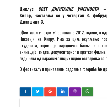
Циклус
СВЕТ ДИГИТАЛНЕ УМЕТНОСТИ
Кипар,
наставља се у четвртак 8. фебруа
Драпшина 3.
„Фестивал у покрету“ основан је 2012. године, а о
Никозији, на Кипру. Има за циљ окупљање про
студената, којима је заједничко бављење покр
анимације, видеа, документарног и кратког филма
види нека од најзанимљивијих видео остварења са 
О фестивалу и приказаним радовима говориће
Андр