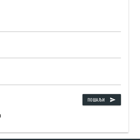
ПОШАЉИ
send
а