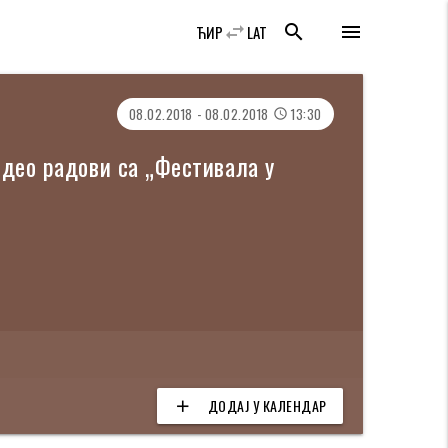
swap_horiz
search
menu
ЋИР
LAT
08.02.2018 - 08.02.2018
13:30
access_time
ео радови са „Фестивала у
ДОДАЈ У КАЛЕНДАР
add