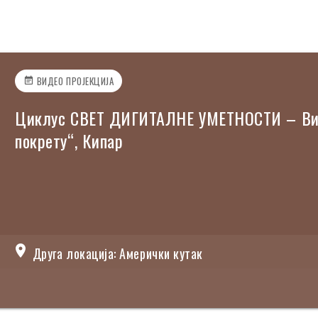
ВИДЕО ПРОЈЕКЦИЈА
event_note
Циклус СВЕТ ДИГИТАЛНЕ УМЕТНОСТИ – Вид
покрету“, Кипар
location_on
Друга локација: Амерички кутак