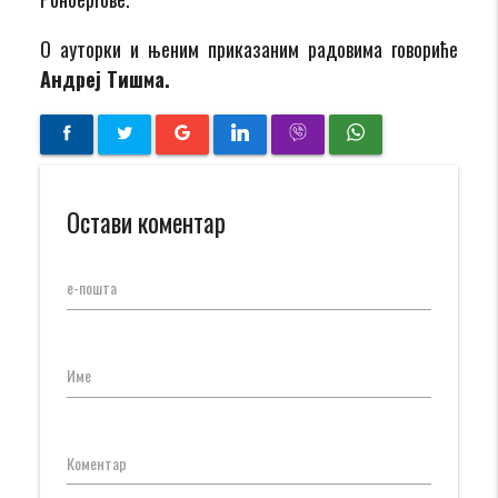
О ауторки и њеним приказаним радовима говориће
Андреј Тишма.
Остави коментар
е-пошта
Име
Коментар