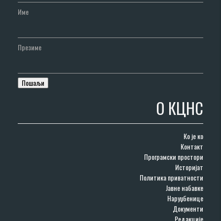
Име
Презиме
О КЦНС
Ко је ко
Контакт
Програмски простори
Историјат
Политика приватности
Јавне набавке
Наруџбенице
Документи
Редакције