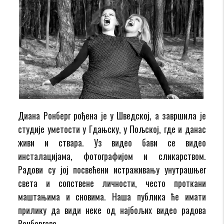
Диана Ронберг рођена је у Шведској, а завршила је
студије уметости у Гдањску, у Пољској, где и данас
живи и ствара. Уз видео бави се видео
инсталацијама, фотографијом и сликарством.
Радови су јој посвећени истраживању унутрашњег
света и сопствене личности, често проткани
маштањима и сновима. Наша публика ће имати
прилику да види неке од најбољих видео радова
Ронбергове.