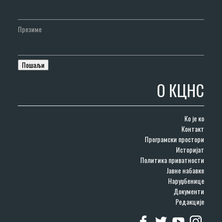
Презиме
О КЦНС
Ко је ко
Контакт
Програмски простори
Историјат
Политика приватности
Јавне набавке
Наруџбенице
Документи
Редакције