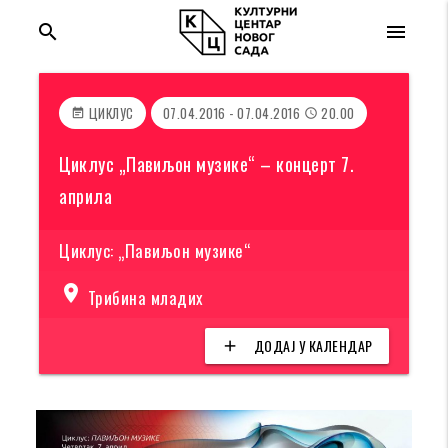
search
menu
ЦИКЛУС
07.04.2016 - 07.04.2016
20.00
event_note
access_time
Циклус „Павиљон музике“ – концерт 7.
априла
Циклус: „Павиљон музике“
location_on
Трибина младих
ДОДАЈ У КАЛЕНДАР
add