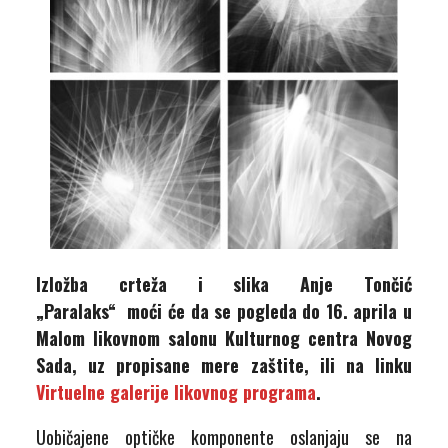
Izložba crteža i slika Anje Tončić
„Paralaks“
moći će da se pogleda do 16. aprila u
Malom likovnom salonu Kulturnog centra Novog
Sada, uz propisane mere zaštite, ili na linku
Virtuelne galerije likovnog programa
.
Uobičajene optičke komponente oslanjaju se na