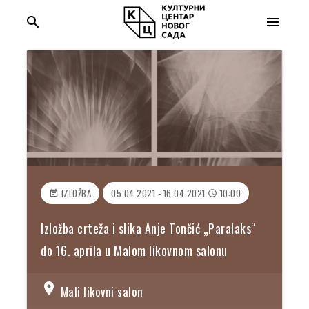
search
menu
IZLOŽBA
05.04.2021 - 16.04.2021
10:00
event_note
access_time
Izložba crteža i slika Anje Tončić „Paralaks“
do 16. aprila u Malom likovnom salonu
location_on
Mali likovni salon