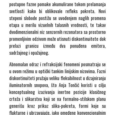
postupne fazne pomake akumulirane tokom prelamanja
svetlosti kako bi oblikovale refleks pokreta. Novi
stepeni slobode postižu se uvođenjem naglih promena
etapa u merilu vizuelnih talasnih vrednosti, te takav
dvodimenzionalni niz senzornih rezonatora sa prostorno
promenljivim odzivom može utisnuti diskontinuitete dok
prelazi granicu između dva ponuđena emitera,
sadržajnog i opažajnog.
Abnomalan odraz i refrakcijski fenomeni posmatraju se
u ovom režimu u optički tankim linijskim nizovima. Fazni
diskontinuiteti pružaju veliku fleksibilnost u dizajniranju
iluminatornih snopova, što Anja Tončić koristi u cilju
konceptualnog izazivanja inertne pozicije klasičnog
crteža i slikarstva koji se na formalno-stilskom planu
generišu kroz prikaz slika-pokreta, formi koje su
flukturne i ubrzavajuće, iako omeđene konvencionalnim