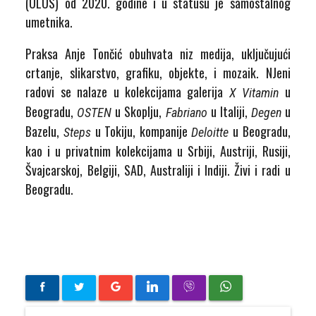
(ULUS) od 2020. godine i u statusu je samostalnog
umetnika.
Praksa Anje Tončić obuhvata niz medija, uključujući
crtanje, slikarstvo, grafiku, objekte, i mozaik. NJeni
radovi se nalaze u kolekcijama galerija
u
X Vitamin
Beogradu,
u Skoplju,
u Italiji,
u
OSTEN
Fabriano
Degen
Bazelu,
u Tokiju, kompanije
u Beogradu,
Steps
Deloitte
kao i u privatnim kolekcijama u Srbiji, Austriji, Rusiji,
Švajcarskoj, Belgiji, SAD, Australiji i Indiji. Živi i radi u
Beogradu.