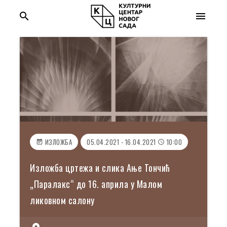
search
menu
ИЗЛОЖБА
05.04.2021 - 16.04.2021
10:00
event_note
access_time
Изложба цртежа и слика Ање Тончић
„Паралакс“ до 16. априла у Малом
ликовном салону