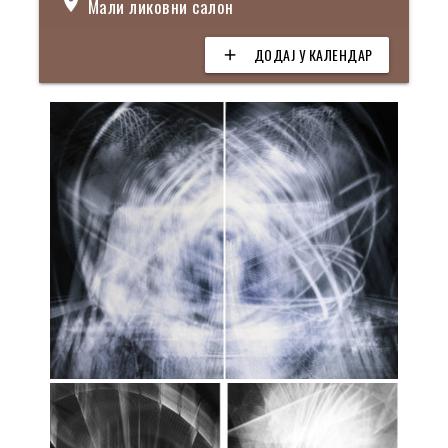
location_on
Мали ликовни салон
ДОДАЈ У КАЛЕНДАР
add