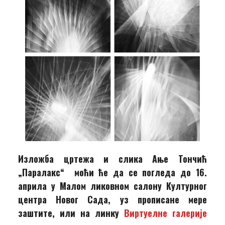
Изложба цртежа и слика Ање Тончић
„Паралакс“
моћи ће да се погледа до 16.
априла у Малом ликовном салону Културног
центра Новог Сада, уз прописане мере
заштите, или на линку
Виртуелне галерије