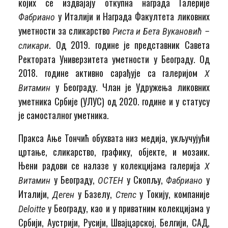
којих се издвајају откупна награда Галерије
у Италији и Награда Факултета ликовних
Фабриано
уметности за сликарство
Риста и Бета Вукановић –
. Од 2019. године је представник Савета
сликари
Ректората Универзитета уметности у Београду. Од
2018. године активно сарађује са галеријом
X
у Београду. Члан је Удружења ликовних
Витамин
уметника Србије (УЛУС) од 2020. године и у статусу
је самосталног уметника.
Пракса Ање Тончић обухвата низ медија, укључујући
цртање, сликарство, графику, објекте, и мозаик.
Њени радови се налазе у колекцијама галерија
X
у Београду,
у Скопљу,
у
Витамин
ОСТЕН
Фабриано
Италији,
у Базелу,
у Токију, компаније
Деген
Степс
у Београду, као и у приватним колекцијама у
Deloitte
Србији, Аустрији, Русији, Швајцарској, Белгији, САД,