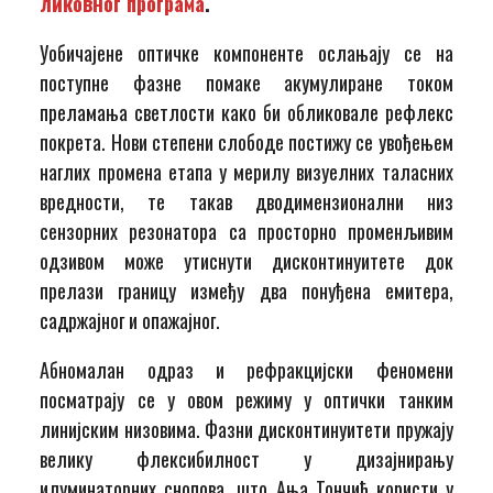
ликовног програма
.
Уобичајене оптичке компоненте ослањају се на
поступне фазне помаке акумулиране током
преламања светлости како би обликовале рефлекс
покрета. Нови степени слободе постижу се увођењем
наглих промена етапа у мерилу визуелних таласних
вредности, те такав дводимензионални низ
сензорних резонатора са просторно променљивим
одзивом може утиснути дисконтинуитете док
прелази границу између два понуђена емитера,
садржајног и опажајног.
Абномалан одраз и рефракцијски феномени
посматрају се у овом режиму у оптички танким
линијским низовима. Фазни дисконтинуитети пружају
велику флексибилност у дизајнирању
илуминаторних снопова, што Ања Тончић користи у