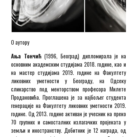
О аутору
Ања Тончић
(1996, Београд) дипломирала је на
основним академским студијама 2018. године, као и
на мастер студијама 2019. године на Факултету
ликовних уметности у Београду, на Одсеку
сликарство под менторством професора Милете
Продановића. Проглашена је за најбољег студента
генерације на Факултету ликовних уметности 2019.
године. Од 2013. године активан је учесник на преко
70 групних и самосталних излагачких пројеката у
земљи и иностранству. Добитник је 12 награда, од