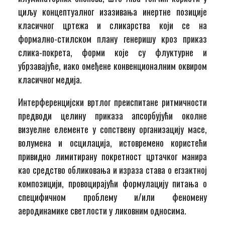
циљу концептуалног изазивања инертне позиције
класичног цртежа и сликарства који се на
формално-стилском плану генеришу кроз приказ
слика-покрета, форми које су флуктурне и
убрзавајуће, иако омеђене конвенционалним оквиром
класичног медија.
Интерференцијски вртлог преиспитане ритмичности
предводи целину приказа апсорбујући околне
визуелне елементе у сопствену организацију масе,
волумена и осцилација, истовремено користећи
привидно лимитирану покретност цртачког манира
као средство обликовања и израза става о егзактној
композицији, провоцирајући формулацију питања о
специфичном проблему и/или феномену
аеродинамике светлости у ликовним односима.