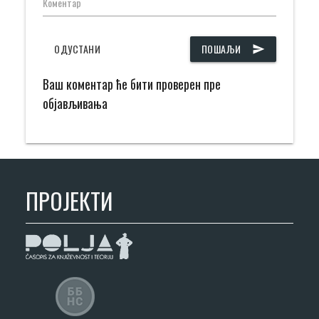
Коментар
ОДУСТАНИ
ПОШАЉИ
send
Ваш коментар ће бити проверен пре
објављивања
ПРОЈЕКТИ