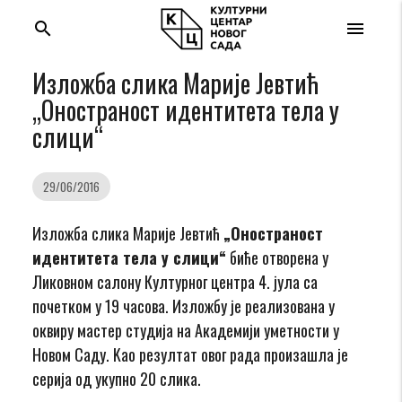
search
menu
Изложба слика Марије Јевтић
„Оностраност идентитета тела у
слици“
29/06/2016
Изложба слика Марије Јевтић
„Оностраност
идентитета тела у слици“
биће отворена у
Ликовном салону Културног центра 4. јула са
почетком у 19 часова. Изложбу је реализована у
оквиру мастер студија на Академији уметности у
Новом Саду. Kao резултат овог рада произашла је
серија од укупно 20 слика.