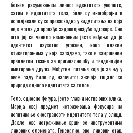
бољим разумевањем личног идентитета увопште,
затим и идентитета тела, били су многобројни и
исполјавали су се превасходно у виду питања на која
није могла да пронађе задоволјавајуће одговоре. Оно
што јој се чинило неминовним јесте виђење да је
идентитет изузетно угрожен, како олаким
етикетирањима у која западамо, тако и замршеним
преплетом тежње за оригиналношћу и тенденцијом
имитирања других. Међутим, питање које је за њу у
овом раду било од нарочитог значаја тицало се
природе односа идентитета са телом.
Тело, односно фигура, јесте главни мотив ових слика.
Марија свој предмет истраживања фокусира на
испитивање оностраности идентитета тела у слици.
Дакле, ово истраживање врши се инструментима
ликовних елемената. Генерално, свој ликовни став,