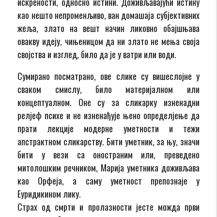
искрености, односно истини. Доживљавајући истину
као нешто непроменљиво, ван домашаја субјективних
жеља, злато на вешт начин ликовно обајшњава
овакву идеју, чињеницом да ни злато не мења своја
својства и изглед, било да је у ватри или води.
Сумирано посматрано, ове слике су вишеслојне у
сваком смислу, било материјалном или
концептуалном. Оне су за сликарку изненадни
релјеф психе и не изненађује њено определјење да
прати лекције модерне уметности и тежи
апстрактном сликарству. Бити уметник, за њу, значи
бити у вези са оностраним или, преведено
митолошким речником, Марија уметника доживљава
као Орфеја, а саму уметност препознаје у
Еуридикином лику.
Страх од смрти и пролазности јесте можда први