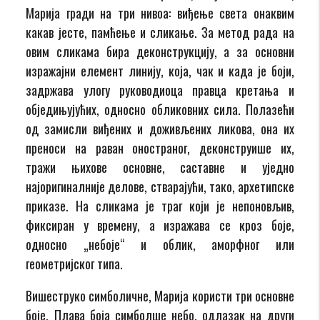
Марија гради на три нивоа: виђење света онаквим
какав јесте, памћење и сликање. За метод рада на
овим сликама бира деконструкцију, а за основни
изражајни елемент линију, која, чак и када је боји,
задржава улогу руководиоца правца кретања и
обједињујућих, односно обликовних сила. Полазећи
од замисли виђених и доживљених ликова, она их
преноси на раван оностраног, деконструише их,
тражи њихове основне, саставне и уједно
најоригиналније делове, стварајући, тако, архетипске
приказе. На сликама је траг који је непоновљив,
фиксиран у времену, а изражава се кроз боје,
односно „небоје“ и облик, аморфног или
геометријског типа.
Вишеструко симболичне, Марија користи три основне
боје. Плава боја симболше небо, одлазак на други