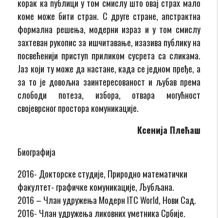
корак ка публици у том смислу што овај страх мало
коме може бити стран. С друге стране, апстрактна
формална решења, модерни израз и у том смислу
захтеван рукопис за ишчитавање, изазива публику на
посвећенији приступ приликом сусрета са сликама.
Јаз који ту може да настане, када се једном пређе, а
за то је довољна заинтересованост и љубав према
слободи потеза, избора, отвара могућност
својеврсног простора комуникације.
Ксенија Плећаш
Биографија
2016- Докторске студије, Природно математички
факултет- графичке комуникације, Љубљана.
2016 – Члан удружења Модерн ITC World, Нови Сад.
2016- Члан удружења ликовних уметника Србије.