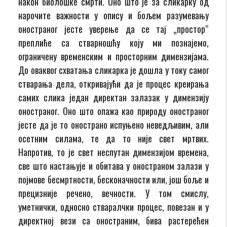
након биолошке смрти. Оно што је за сликарку од
нарочите важности у опису и бољем разумевању
оностраног јесте уверење да се тај „простор“
преплиће са стварношћу коју ми познајемо,
ограничену временским и просторним димензијама.
До оваквог схватања сликарка је дошла у току самог
стварања дела, откривајући да је процес креирања
самих слика један директан залазак у димензију
оностраног. Оно што опажа као природу оностраног
јесте да је то онострано испуњено неведљивим, али
осетним силама, те да то није свет мртвих.
Напротив, то је свет неспутан димензијом времена,
све што настањује и обитава у оностраном залази у
појмове бесмртности, бесконачности или, још боље и
прецизније речено, вечности. У том смислу,
уметнички, односно стваралчки процес, повезан и у
директној вези са оностраним, бива растерећен