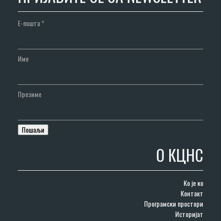
Е-пошта
*
Име
Презиме
О КЦНС
Ко је ко
Контакт
Програмски простори
Историјат