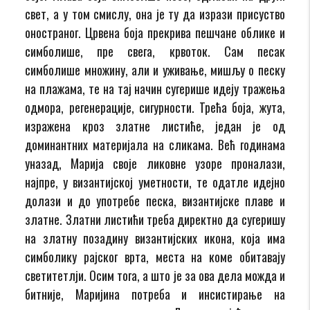
свет, а у том смислу, она је ту да изрази присуство
оностраног. Црвена боја прекрива пешчане облике и
симболише, пре свега, крвоток. Сам песак
симболише множину, али и уживање, мишљу о песку
на плажама, те на тај начин сугерише идеју тражења
одмора, регенерације, сигурности. Трећа боја, жута,
изражена кроз златне листиће, један је од
доминантних материјала на сликама. Већ годинама
уназад, Марија своје ликовне узоре проналази,
најпре, у византијској уметности, те одатле идејно
долази и до употребе песка, византијске плаве и
златне. Златни листићи треба директно да сугеришу
на златну позадину византијских икона, која има
симболику рајског врта, места на коме обитавају
светитетлји. Осим тога, а што је за ова дела можда и
битније, Маријина потреба и инсистирање на