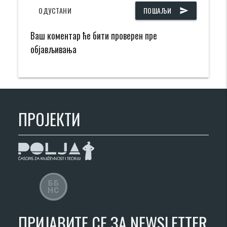
ОДУСТАНИ
ПОШАЉИ
send
Ваш коментар ће бити проверен пре
објављивања
ПРОЈЕКТИ
ПРИЈАВИТЕ СЕ ЗА NEWSLETTER