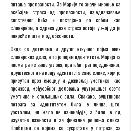
питања пролазности. За Марију то значи мирење са
осећајем страха од пролазности, изједначавање
сопственог бића и постојања са собом као
сликарком, а здрава доза страха остаје у њој да је
покреће и штити од обесности.
Овде се дотичемо и другог кључног појма ових
сликарских дела, а то је појам идентитета. Марија га
посматра из више углова, пратећи траг појединчаног,
друштвеног и на крају идентитета саме слике, који је
присутан кроз емоцију и доживљај уметника, као
производ међусобног деловања унутрашњег света
уметника и спољашњих сила. Свакако, суштинска
потрага за идентитетом била је лична, што,
уосталом, ни мало не изненађује, а било је од
изузетне важности и за финална решења слика.
Проблеми са којима се сусретала у потрази за