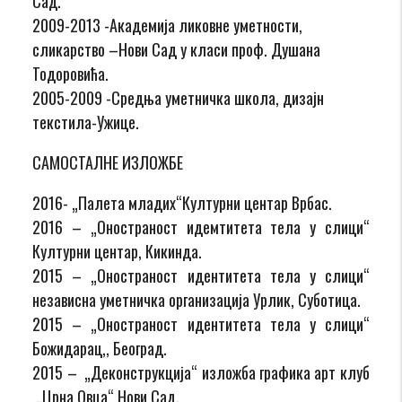
Сад.
2009-2013 -Академија ликовне уметности,
сликарство –Нови Сад у класи проф. Душана
Тодоровића.
2005-2009 -Средња уметничка школа, дизајн
текстила-Ужице.
САМОСТАЛНЕ ИЗЛОЖБЕ
2016- „Палета младих“Културни центар Врбас.
2016 – „Оностраност идемтитета тела у слици“
Културни центар, Кикинда.
2015 – „Оностраност идентитета тела у слици“
независна уметничка организација Урлик, Суботица.
2015 – „Оностраност идентитета тела у слици“
Божидарац,, Београд.
2015 – „Деконструкција“ изложба графика арт клуб
„Црна Овца“ Нови Сад.