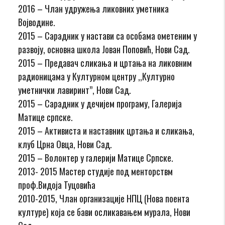
2016 – Члан удружења ликовних уметника
Војводине.
2015 – Сарадник у настави са особама ометеним у
развоју, основна школа Јован Поповић, Нови Сад.
2015 – Предавач сликања и цртања на ликовним
радионицама у Културном центру ,,Културно
уметнички лавиринт’’, Нови Сад.
2015 – Сарадник у дечијем програму, Галерија
Матице српске.
2015 – Активиста и наставник цртања и сликања,
клуб Црна Овца, Нови Сад.
2015 – Волонтер у галерији Матице Српске.
2013- 2015 Мастер студије под менторствм
проф.Видоја Туцовића
2010-2015, Члан организације НПЦ (Нова поента
културе) која се бави осликавањем мурала, Нови