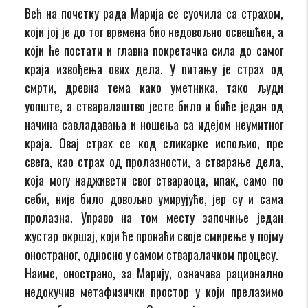
Већ на почетку рада Марија се суочила са страхом,
који јој је до тог времена био недовољно освешћен, а
који ће постати и главна покретачка сила до самог
краја извођења ових дела. У питању је страх од
смрти, древна тема како уметника, тако људи
уопште, а стваралаштво јесте било и биће један од
начина савладавања и ношења са идејом неумитног
краја. Овај страх се код сликарке испољио, пре
свега, као страх од пролазности, а стварање дела,
која могу надживети свог ствараоца, ипак, само по
себи, није било довољно умирујуће, јер су и сама
пролазна. Управо на том месту започиње један
жустар окршај, који ће пронаћи своје смирење у појму
оностраног, односно у самом стваралачком процесу.
Наиме, онострано, за Марију, означава рационално
недокучив метафизички простор у који прелазимо