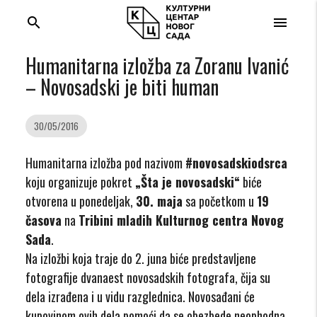
search
menu
Humanitarna izložba za Zoranu Ivanić
– Novosadski je biti human
30/05/2016
Humanitarna izložba pod nazivom
#novosadskiodsrca
koju organizuje pokret
„Šta je novosadski“
biće
otvorena u ponedeljak,
30. maja
sa početkom u
19
časova
na
Tribini mladih Kulturnog centra Novog
Sada
.
Na izložbi koja traje do 2. juna biće predstavljene
fotografije dvanaest novosadskih fotografa, čija su
dela izrađena i u vidu razglednica. Novosađani će
kupovinom ovih dela pomoći da se obezbede neophodna