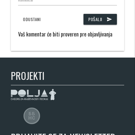
ODUSTANI
POŠALJI
send
Vaš komentar će biti proveren pre objavljivanja
PROJEKTI