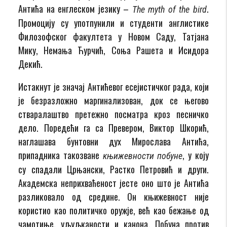
Антића на енглеском језику –
.
The myth of the bird
Промоцију су употпунили и студенти англистике
Филозофског факултета у Новом Саду, Татјана
Мику, Немања Ћурчић, Соња Рашета и Исидора
Декић.
Истакнут је значај Антићевог есејистичког рада, који
је безразложно маргинализован, док се његово
стваралаштво претежно посматра кроз песничко
дело. Поредећи га са Превером, Виктор Шкорић,
наглашава бунтовни дух Мирослава Антића,
припадника такозване
, у коју
књижевности побуне
су спадали Црњански, Растко Петровић и други.
Академска неприхваћеност јесте оно што је Антића
разликовало од средине. Он књижевност није
користио као политичко оружје, већ као бежање од
чамотиње, уљуљканости и канона. Побуна против