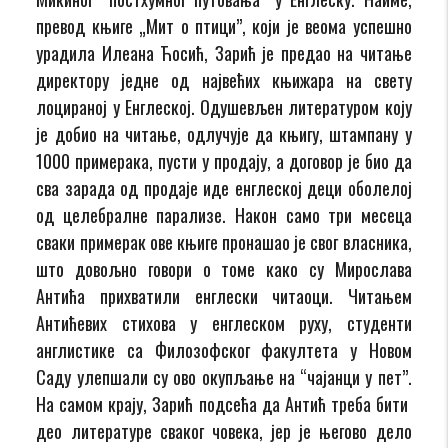
превод књиге „Мит о птици”, који је веома успешно
урадила Илеана Ћосић, Зарић је предао на читање
директору једне од највећих књижара на свету
лоцираној у Енглеској. Одушевљен литературом коју
је добио на читање, одлучује да књигу, штампану у
1000 примерака, пусти у продају, а договор је био да
сва зарада од продаје иде енглеској деци оболелој
од целебралне парализе. Након само три месеца
сваки примерак ове књиге пронашао је свог власника,
што довољно говори о томе како су Мирослава
Антића прихватили енглески читаоци. Читањем
Антићевих стихова у енглеском руху, студенти
англистике са Филозофског факултета у Новом
Саду улепшали су ово окупљање на “чајанци у пет”.
На самом крају, Зарић подсећа да Антић треба бити
део литературе сваког човека, јер је његово дело