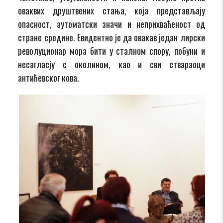
оваквих друштвених стања, која представљају
опасност, аутоматски значи и неприхваћеност од
стране средине. Евидентно је да овакав један лирски
револуционар мора бити у сталном спору, побуни и
несагласју с околином, као и сви ствараоци
антићевског кова.