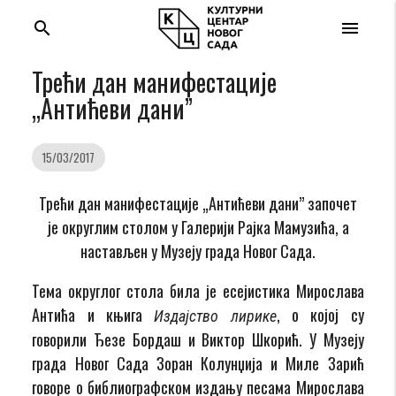
search
menu
Трећи дан манифестације
„Антићеви дани”
15/03/2017
Трећи дан манифестације „Антићеви дани” започет
је округлим столом у Галерији Рајка Мамузића, а
настављен у Музеју града Новог Сада.
Тема округлог стола била је есејистика Мирослава
Антића и књига
, о којој су
Издајство лирике
говорили Ђезе Бордаш и Виктор Шкорић. У Музеју
града Новог Сада Зоран Колунџија и Миле Зарић
говоре о библиографском издању песама Мирослава