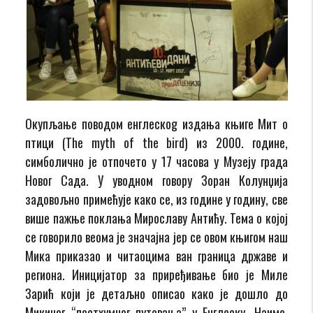
Окупљање поводом eнглескоg издањa књиге Мит о
птици (The myth of the bird) из 2000. године,
симболично је отпочето у 17 часова у Музеју града
Новог Сада. У уводном говору Зоран Колунџија
задовољно примећује како се, из године у годину, све
више пажње поклања Мирославу Антићу. Тема о којој
се говорило веома је значајна јер се овом књигом наш
Мика приказао и читаоцима ван граница државе и
региона. Иницијатор за приређивање био је Миле
Зарић који је детаљно описао како је дошло до
Микиног “постхумног путовања” у Енглеску. Наиме,