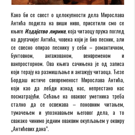
Како би се свест о целокупности дела Мирослава
Антића подигла на виши ниво, присетили смо се
књиге
Издајство лирике
, која читаоцу пружа поглед
на другачијег Антића, човека који је био песник, али
се свесно опирао песнику у себи – романтичном,
бунтовном, ангажованом, венвременом и
ванпросторном. Ова књига сачињена је од записа
који терају на размишљање и ангажују читаоца. Ђезе
Бордаш истиче свевременост Мирослава Антића,
који као да лебди изнад нас, непрестано нас
посматрајући. Сећање на оваквог уметника треба
стално да се освежава – поновним читањем,
тумачењем и упознавањем његовог дела, а то
свакако чинимо једним оваквим окупљањем у оквиру
„Антићевих дана”.