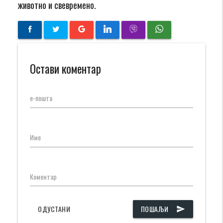
животно и свевремено.
Остави коментар
е-пошта
Име
Коментар
ОДУСТАНИ
ПОШАЉИ
send