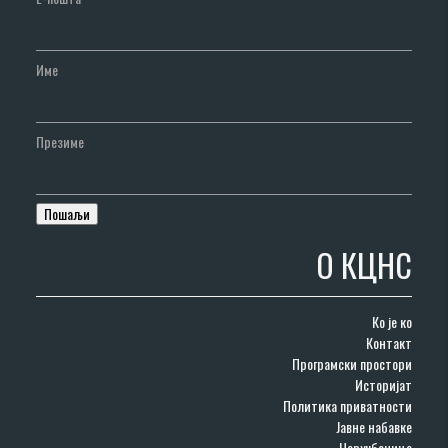
Име
Презиме
О КЦНС
Ко је ко
Контакт
Програмски простори
Историјат
Политика приватности
Јавне набавке
Наруџбенице