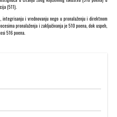
ija (511).
u, integrisanju i vrednovanju nego u pronalaženju i direktnom
ocesima pronalaženja i zaključivanja je 510 poena, dok uspeh,
nosi 516 poena.