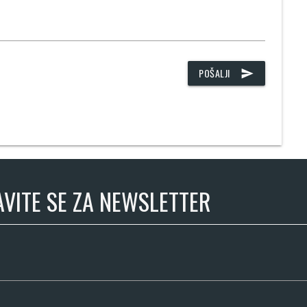
POŠALJI
send
AVITE SE ZA NEWSLETTER