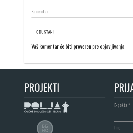
Komentar
ODUSTANI
Vaš komentar će biti proveren pre objavljivanja
PROJEKTI
PRIJ
E-pošta
*
Ime