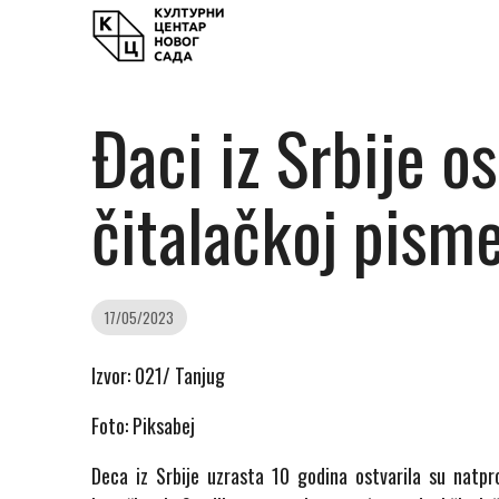
Đaci iz Srbije o
čitalačkoj pism
17/05/2023
Izvor: 021/ Tanjug
Foto: Piksabej
Deca iz Srbije uzrasta 10 godina ostvarila su natpr