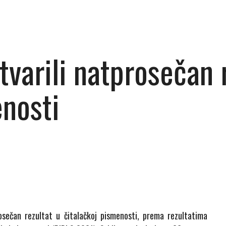
stvarili natprosečan 
enosti
osečan rezultat u čitalačkoj pismenosti, prema rezultatima