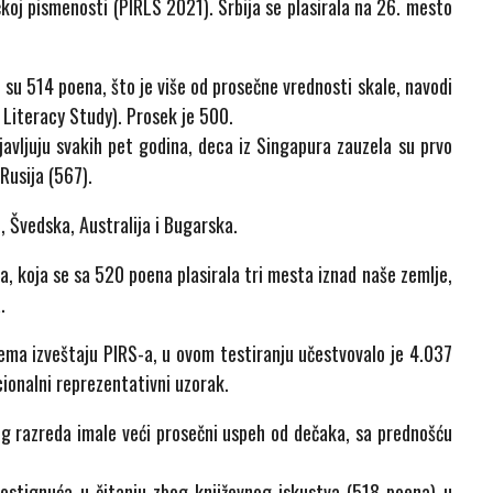
koj pismenosti (PIRLS 2021). Srbija se plasirala na 26. mesto
i su 514 poena, što je više od prosečne vrednosti skale, navodi
 Literacy Study). Prosek je 500.
javljuju svakih pet godina, deca iz Singapura zauzela su prvo
Rusija (567).
h, Švedska, Australija i Bugarska.
ja, koja se sa 520 poena plasirala tri mesta iznad naše zemlje,
.
rema izveštaju PIRS-a, u ovom testiranju učestvovalo je 4.037
cionalni reprezentativni uzorak.
tog razreda imale veći prosečni uspeh od dečaka, sa prednošću
postignuća u čitanju zbog književnog iskustva (518 poena) u