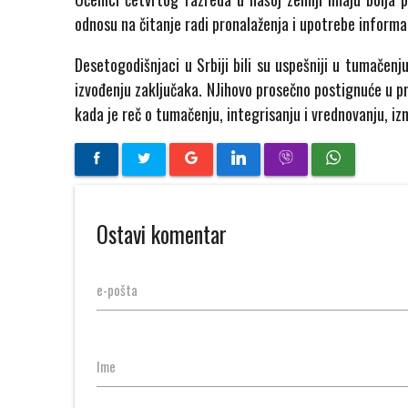
odnosu na čitanje radi pronalaženja i upotrebe informac
Desetogodišnjaci u Srbiji bili su uspešniji u tumačenj
izvođenju zaključaka. NJihovo prosečno postignuće u pr
kada je reč o tumačenju, integrisanju i vrednovanju, iz
Ostavi komentar
e-pošta
Ime