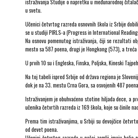
istraživanja Studije o napretku u međunarodnoj čitalač
u svetu.
Učenici četvrtog razreda osnovnih škola iz Srbije dobil
se u studiji PIRLS-a (Progress in International Reading
Na osnovu pomenutog istraživanja, čiji se rezultati ob
mesto sa 587 poena, drugi je Hongkong (573), a treća 
U prvih 10 su i Engleska, Finska, Poljska, Kineski Tajpe
Na toj tabeli ispred Srbije od država regiona je Sloveni
dok je na 33. mestu Crna Gora, sa osvojenih 487 poena
Istraživanjem je obuhvaćeno stotine hiljada dece, a p
učenika četvrtih razreda iz 169 škola, koje su činile na
Prema tim istraživanjima, u Srbiji su devojčice četvr
od devet poena.
Učenici četvrtog razreda u našoj zemlji imaju bolja 