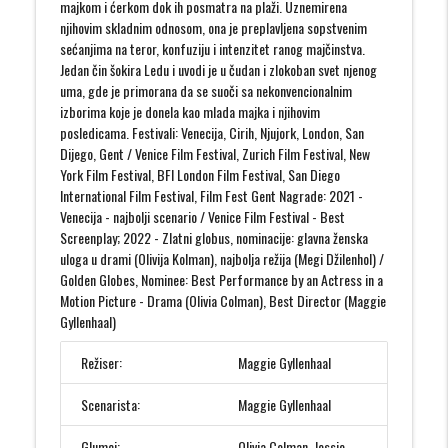
majkom i ćerkom dok ih posmatra na plaži. Uznemirena
njihovim skladnim odnosom, ona je preplavljena sopstvenim
sećanjima na teror, konfuziju i intenzitet ranog majčinstva.
Jedan čin šokira Ledu i uvodi je u čudan i zlokoban svet njenog
uma, gde je primorana da se suoči sa nekonvencionalnim
izborima koje je donela kao mlada majka i njihovim
posledicama. Festivali: Venecija, Cirih, Njujork, London, San
Dijego, Gent / Venice Film Festival, Zurich Film Festival, New
York Film Festival, BFI London Film Festival, San Diego
International Film Festival, Film Fest Gent Nagrade: 2021 -
Venecija - najbolji scenario / Venice Film Festival - Best
Screenplay; 2022 - Zlatni globus, nominacije: glavna ženska
uloga u drami (Olivija Kolman), najbolja režija (Megi Džilenhol) /
Golden Globes, Nominee: Best Performance by an Actress in a
Motion Picture - Drama (Olivia Colman), Best Director (Maggie
Gyllenhaal)
Režiser:
Maggie Gyllenhaal
Scenarista:
Maggie Gyllenhaal
Glumci:
Olivia Colman, Jessie