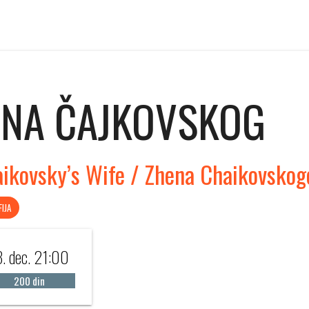
ENA ČAJKOVSKOG
aikovsky’s Wife / Zhena Chaikovskog
IJA
3. dec. 21:00
200 din