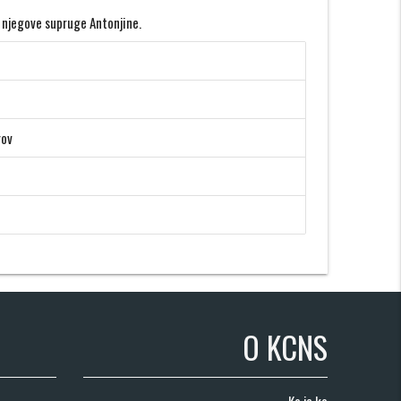
 njegove supruge Antonjine.
rov
O KCNS