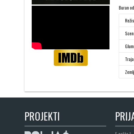
Buran od
Režis
Scen
Glum
Traja
Zemlj
PROJEKTI
PRIJ
E-pošta
*