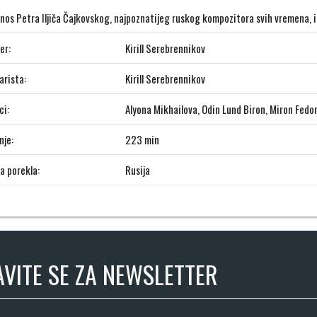
nos Petra Iljiča Čajkovskog, najpoznatijeg ruskog kompozitora svih vremena, i
er:
Kirill Serebrennikov
arista:
Kirill Serebrennikov
ci:
Alyona Mikhailova, Odin Lund Biron, Miron Fedo
nje:
223 min
a porekla:
Rusija
AVITE SE ZA NEWSLETTER