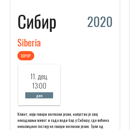
Сибир
2020
Siberia
ХОРОР
11. дец.
13:00
дин
Клинт, који говори енглески језик, напустио је свој
некадашњи живот и сада води бар у Сибиру, где већина
неколицине гостију не говори енглески језик. Трпи од