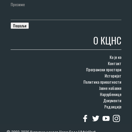
Презиме
О КЦНС
Ко је ко
Контакт
Програмски простори
Историјат
Политика приватности
Јавне набавке
Наруџбенице
Документи
Редакције
© 2002-2026 Културни центар Новог Сада
|
AdriaHost