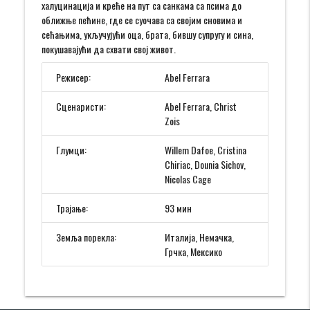
халуцинација и креће на пут са санкама са псима до
оближње пећине, где се суочава са својим сновима и
сећањима, укључујући оца, брата, бившу супругу и сина,
покушавајући да схвати свој живот.
Режисер:
Abel Ferrara
Сценаристи:
Abel Ferrara, Christ
Zois
Глумци:
Willem Dafoe, Cristina
Chiriac, Dounia Sichov,
Nicolas Cage
Трајање:
93 мин
Земља порекла:
Италија, Немачка,
Грчка, Мексико