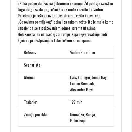
i Koha počne da izaziva ljubomoru i sumnju, Žil postaje svestan
toga da ga svaki pogrešan korak može razotkriti. Vadim
Perelman je režirao uzbudljivu dramu, vešto i suvereno.
„Časovima persijskog” polazi za rukom nešto što je malo kome
uspelo: da se s poštovanjem odnosi prema užasima
Holokausta, ali uz osećaj za ironiju, koja najverovatnije nudi
ključ za preživljavanje u tako teškim situacijama.
Režiser:
Vadim Perelman
Scenarista:
Glumci:
Lars Eidinger, Jonas Nay,
Leonie Benesch,
Alexander Beye
Trajanje:
127 min
Zemlja porekla:
Nemačka, Rusija,
Belorusija