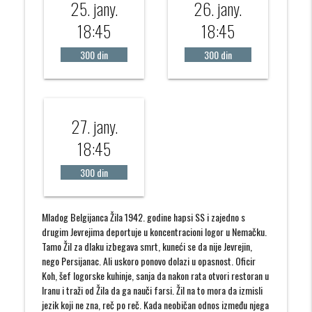
25. jany.
26. jany.
18:45
18:45
300 din
300 din
27. jany.
18:45
300 din
Mladog Belgijanca Žila 1942. godine hapsi SS i zajedno s
drugim Jevrejima deportuje u koncentracioni logor u Nemačku.
Tamo Žil za dlaku izbegava smrt, kuneći se da nije Jevrejin,
nego Persijanac. Ali uskoro ponovo dolazi u opasnost. Oficir
Koh, šef logorske kuhinje, sanja da nakon rata otvori restoran u
Iranu i traži od Žila da ga nauči farsi. Žil na to mora da izmisli
jezik koji ne zna, reč po reč. Kada neobičan odnos između njega