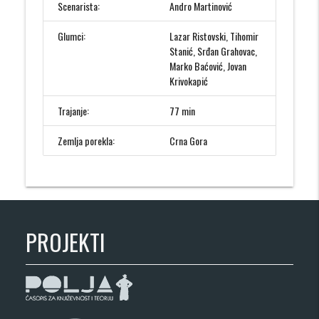
Scenarista:
Andro Martinović
Glumci:
Lazar Ristovski, Tihomir
Stanić, Srđan Grahovac,
Marko Baćović, Jovan
Krivokapić
Trajanje:
77 min
Zemlja porekla:
Crna Gora
PROJEKTI