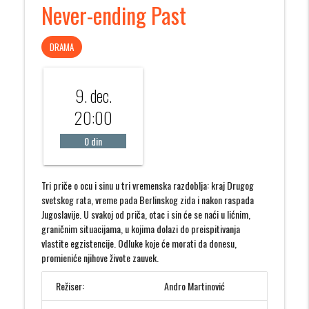
Never-ending Past
DRAMA
9. dec.
20:00
0 din
Tri priče o ocu i sinu u tri vremenska razdoblja: kraj Drugog
svetskog rata, vreme pada Berlinskog zida i nakon raspada
Jugoslavije. U svakoj od priča, otac i sin će se naći u lićnim,
graničnim situacijama, u kojima dolazi do preispitivanja
vlastite egzistencije. Odluke koje će morati da donesu,
promieniće njihove živote zauvek.
Režiser:
Andro Martinović