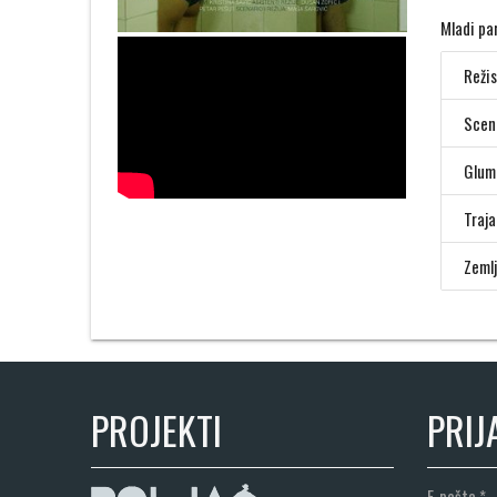
Mladi par
Režis
Scen
Glum
Traja
Zemlj
PROJEKTI
PRIJ
E-pošta
*