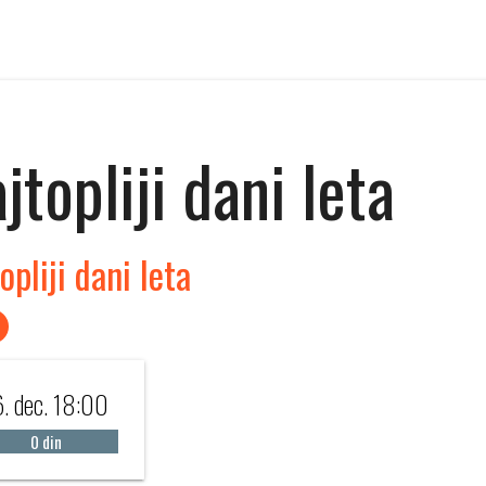
jtopliji dani leta
opliji dani leta
6. dec. 18:00
0 din