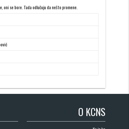
de, oni se bore. Tada odlučuju da nešto promene.
bović
O KCNS