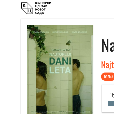
Na
Najt
DRAMA
1