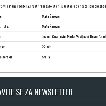
 živi u stanu roditelja. Frustrirani zato što nisu u stanju da nešto sebi obezbe
er:
Maša Šarović
arista:
Maša Šarović
ci:
Jovana Gavrilović, Marko Vasiljević, Davor Golu
nje:
22 min
a porekla:
Srbija
AVITE SE ZA NEWSLETTER