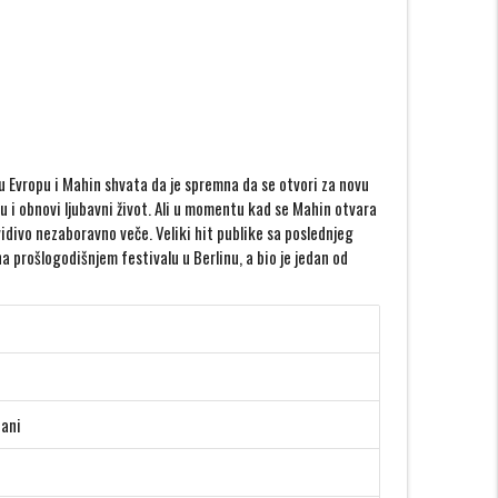
 u Evropu i Mahin shvata da je spremna da se otvori za novu
 i obnovi ljubavni život. Ali u momentu kad se Mahin otvara
idivo nezaboravno veče. Veliki hit publike sa poslednjeg
na prošlogodišnjem festivalu u Berlinu, a bio je jedan od
hani