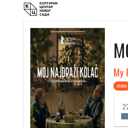
M
My 
DRAMA
22