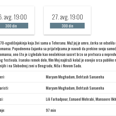
. avg. 19:00
27. avg. 19:00
300 din
300 din
70-ogodišnjakinja koja živi sama u Teheranu. Muž joj je umro, ćerka se odselila
 romansu. Popodnevna čajanka sa prijateljcama je navodi da prekine svoju samoću
romansu, ono što je izgledalo kao neočekivan susret brzo se pretvara u nepredv
g festivala. Iransko remek delo, film Moj najdraži kolač je osvojio srca publike 
nijih i na Slobodnoj zoni u Beogradu, Nišu i Novom Sadu.
eri:
Maryam Moghadam, Behtash Sanaeeha
risti:
Maryam Moghadam, Behtash Sanaeeha
ci:
Lili Farhadpour, Esmaeel Mehrabi, Mansoore Ilk
nje:
97 min