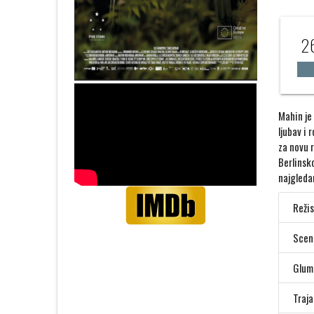
26
Mahin je 
ljubav i
za novu 
Berlinsko
najgleda
Režis
Scena
Glum
Traja