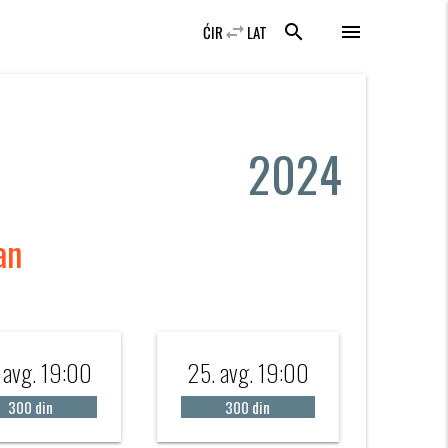
swap_horiz
search
menu
ĆIR
LAT
2024
an
 avg. 19:00
25. avg. 19:00
300 din
300 din