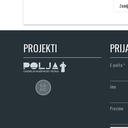
Zemlj
PROJEKTI
PRIJ
E-pošta
*
Ime
Prezime