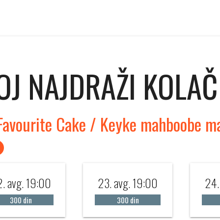
OJ NAJDRAŽI KOLAČ
Favourite Cake / Keyke mahboobe m
. avg. 19:00
23. avg. 19:00
24.
300 din
300 din