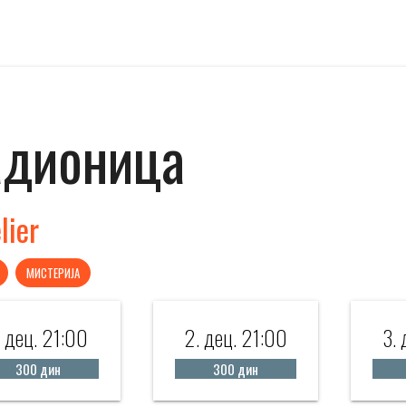
адионицa
lier
МИСТЕРИЈА
. дец. 21:00
2. дец. 21:00
3. 
300 дин
300 дин