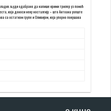
о младих људи одабрано да напише крими трилер уз помоћ
еста, која доноси неку носталгију – што Антоана уопште
ва са остатком групе и Оливијом, која упорно покушава