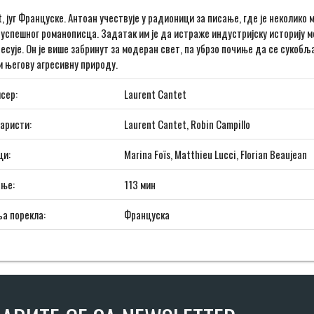
t, југ Француске. Антоан учествује у радионици за писање, где је неколик
 успешног романописца. Задатак им је да истраже индустријску историју м
есује. Он је више забринут за модеран свет, па убрзо почиње да се сукобља
и његову агресивну природу.
сер:
Laurent Cantet
аристи:
Laurent Cantet, Robin Campillo
ци:
Marina Foïs, Matthieu Lucci, Florian Beaujean
ање:
113 мин
а порекла:
Француска