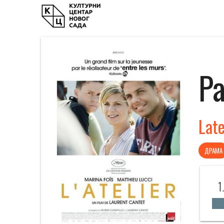
Р
Late
ДРАМА
1