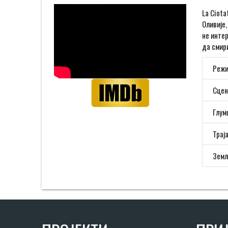
La Ciota
Оливије,
не интер
да смир
Режи
Сцен
Глум
Трај
Земљ