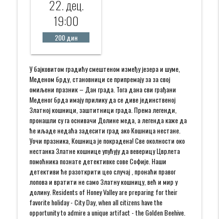
22. дец.
19:00
200 дин
У бајковитом градићу смештеном између језера и шуме,
Меденом брду, становници се припремају за за свој
омиљени празник – Дан града. Тога дана сви грађани
Меденог брда имају прилику да се диве јединственој
Златној кошници, заштитници града. Према легенди,
пронашли су га оснивачи Долине меда, а легенда каже да
ће һиљаде недаћа задесити град ако Кошница нестане.
Уочи празника, Кошница је покрадена! Све околности око
нестанка Златне кошнице упућују да веверицу Цврлета
помоћника познате детективке сове Софије. Наши
детективи ће разоткрити цео случај , пронаћи правог
лопова и вратити не само Златну кошницу, већ и мир у
долину. Residents of Honey Valley are preparing for their
favorite holiday - City Day, when all citizens have the
opportunity to admire a unique artifact - the Golden Beehive.