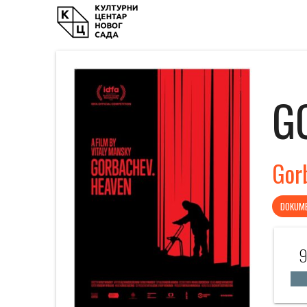
G
Gor
DOKUME
9