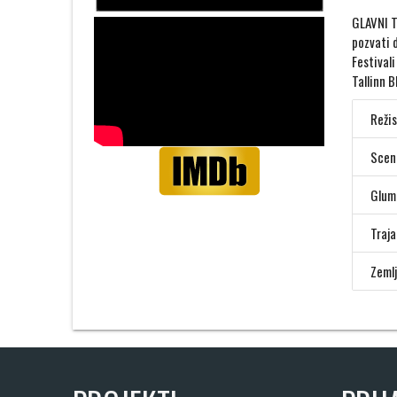
GLAVNI T
pozvati d
Festival
Tallinn B
Režis
Scena
Glum
Traja
Zemlj