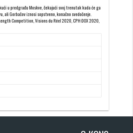
ući u predgrađu Moskve, čekajući svoj trenutak kada će ga
ovu, ali Gorbačov iznosi sopstveno, konačno svedočenje.
e-Length Competition, Visions du Réel 2020, CPH:DOX 2020,