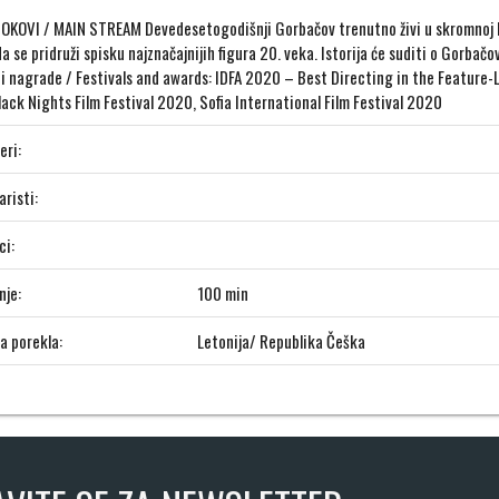
OKOVI / MAIN STREAM Devedesetogodišnji Gorbačov trenutno živi u skromnoj k
a se pridruži spisku najznačajnijih figura 20. veka. Istorija će suditi o Gorbač
i i nagrade / Festivals and awards: IDFA 2020 – Best Directing in the Featur
lack Nights Film Festival 2020, Sofia International Film Festival 2020
eri:
risti:
ci:
nje:
100 min
a porekla:
Letonija/ Republika Češka