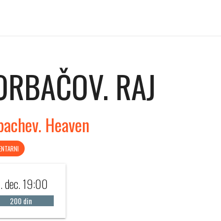
ORBAČOV. RAJ
bachev. Heaven
NTARNI
. dec. 19:00
200 din