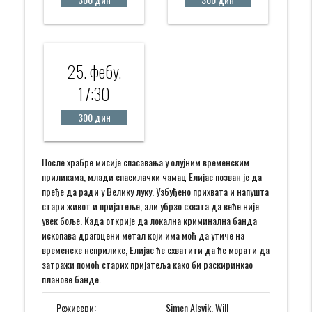
25. фебy.
17:30
300 дин
После храбре мисије спасавања у олујним временским
приликама, млади спасилачки чамац Елијас позван је да
пређе да ради у Велику луку. Узбуђено прихвата и напушта
стари живот и пријатеље, али убрзо схвата да веће није
увек боље. Када открије да локална криминална банда
ископава драгоцени метал који има моћ да утиче на
временске неприлике, Елијас ће схватити да ће морати да
затражи помоћ старих пријатеља како би раскиринкао
планове банде.
Режисери:
Simen Alsvik, Will