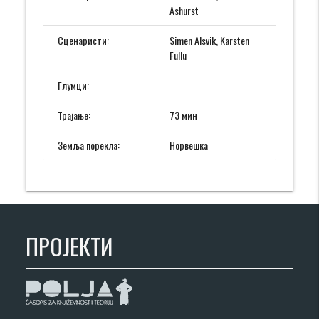
Ashurst
Сценаристи:
Simen Alsvik, Karsten
Fullu
Глумци:
Трајање:
73 мин
Земља порекла:
Норвешка
ПРОЈЕКТИ