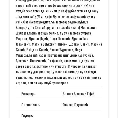
вером, већ спортом и професионалним достигнућима
фудбалске легенде, сниман је на фудбалском стадиону
„Јединства“ у Убу, где је Дуле почео своју каријеру, и у
кући Савићевих родитеља, његовој родној кући, у
Београду, на Златибору, и на незаобилазној Маракани.
Дуле је главна звезда филма, ту су и његова супруга
Марина, Драган Џајић, Пеца Поповић, Драган Гаги
Јовановић, Матија Бећковић, Пижон, Драган Савић, Марина
Савић, Вујадин Савић, Бошко Ђуровски, Неђа
Милосављевић као и Партизановци: Емир Кустурица,
Бјековић, Ивенчевић, Стојковић, као и многи други из
света спорта, културе и уметности. И управо та лепеза
личности у документарцу говори о томе да су се људи
волели, поштовали и уважавали упркос томе за који тим су
играли, или за који клуб су навијали.
Режисер:
Бранка Бешевић Гајић
Сценариста:
Оливер Пауновић
Глумци: