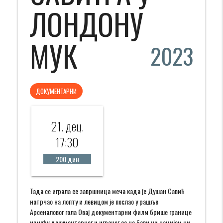
ЛОНДОНУ
МУК
2023
ДОКУМЕНТАРНИ
21. дец.
17:30
200 дин
Тада се играла се завршница меча када је Душан Савић
натрчао на лопту и левицом је послао у рашље
Арсеналовог гола Овај документарни филм брише границе
између документарног и играног се не бави ни нацијом ни